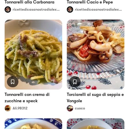
Tonnarelli alla Carbonara
Tonnarelli Cacio e Pepe
ricettedicasanostradialexeangy
ricettedicasanostradialexeangy
Tonnarelli con crema di
Torciarelli al sugo di seppia e
zucchine e speck
Vongole
Ali.98312
cuoco