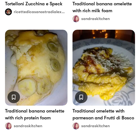
Tortelloni Zucchina e Speck
Traditional banana omelette
with rich milk foam
ricettedicasanostradialexeangy
sandraskitchen
Traditional banana omelette
Traditional omelette with
with rich protein foam
parmesan and Frutti di Bosco
sandraskitchen
sandraskitchen