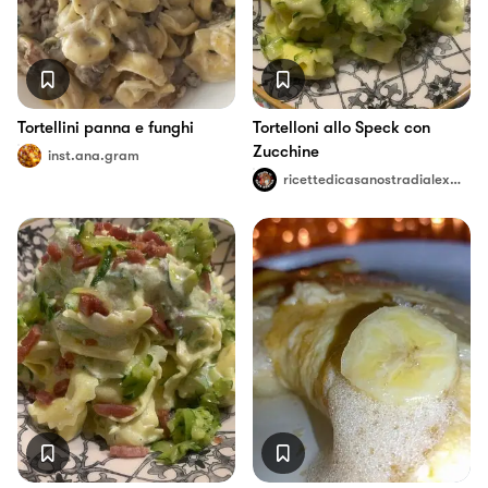
Tortellini panna e funghi
Tortelloni allo Speck con
Zucchine
inst.ana.gram
ricettedicasanostradialexeangy