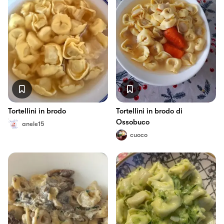
Tortellini in brodo
Tortellini in brodo di
Ossobuco
anele15
cuoco