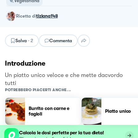
Vegetariana
ricetta
di
tiziana148
Salva
·
2
Commenta
Introduzione
Un piatto unico veloce e che mette dacvordo
tutti
POTREBBERO PIACERTI ANCHE...
Burrito con carne e
Piatto unico
fagioli
Calcola le dosi perfette per la tua dieta!