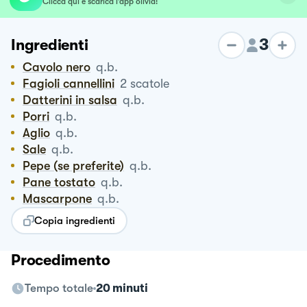
Clicca qui e scarica l’app olivia!
3
Ingredienti
Cavolo nero
q.b.
Fagioli cannellini
2
scatole
Datterini in salsa
q.b.
Porri
q.b.
Aglio
q.b.
Sale
q.b.
Pepe (se preferite)
q.b.
Pane tostato
q.b.
Mascarpone
q.b.
Copia ingredienti
Procedimento
Tempo totale
20 minuti