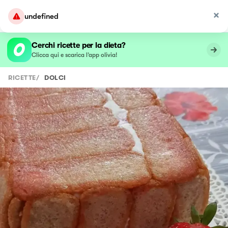
undefined
Cerchi ricette per la dieta?
Clicca qui e scarica l’app olivia!
RICETTE
/
DOLCI