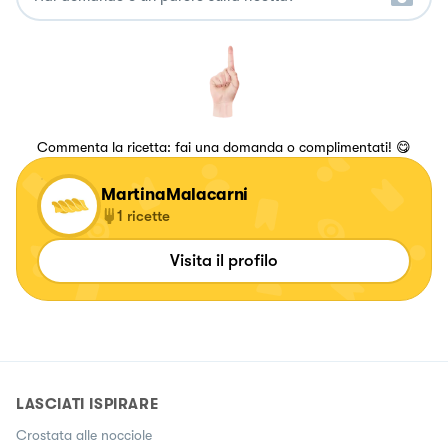
Commenta la ricetta: fai una domanda o complimentati! 😋
MartinaMalacarni
1
ricette
Visita il profilo
LASCIATI ISPIRARE
Crostata alle nocciole