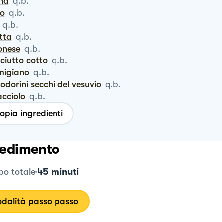
ina
q.b.
ro
q.b.
q.b.
otta
q.b.
ionese
q.b.
sciutto cotto
q.b.
rmigiano
q.b.
odorini secchi del vesuvio
q.b.
iacciolo
q.b.
opia ingredienti
edimento
45 minuti
o totale
dalità passo passo