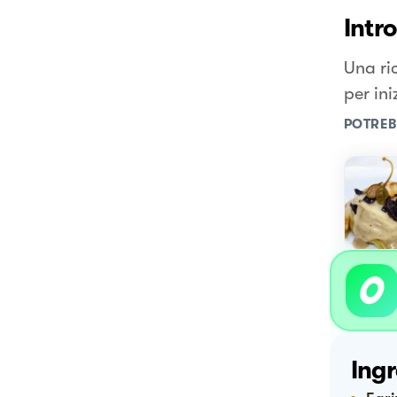
Intr
Una ri
per in
POTREB
Ingr