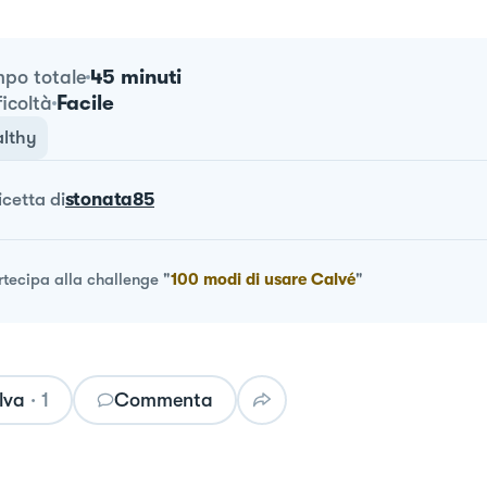
45 minuti
po totale
Facile
ficoltà
lthy
ricetta
di
stonata85
rtecipa alla challenge
"
100 modi di usare Calvé
"
lva
·
1
Commenta