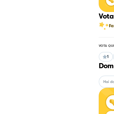
Vota
Fa
VOTA QU
1
Doma