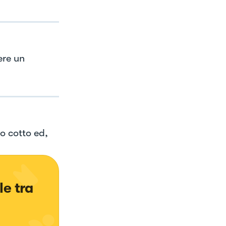
ere un
o cotto ed,
e tra 