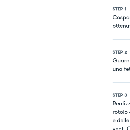
STEP
1
Cospar
ottenu
STEP
2
Guarni
una fet
STEP
3
Realizz
rotolo
e dell
vent. 