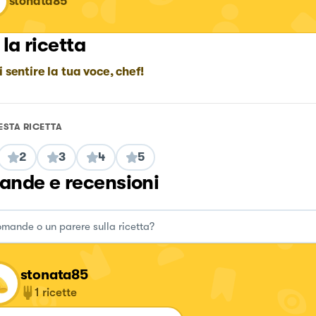
stonata85
 la ricetta
i sentire la tua voce, chef!
ESTA RICETTA
2
3
4
5
nde e recensioni
stonata85
1
ricette