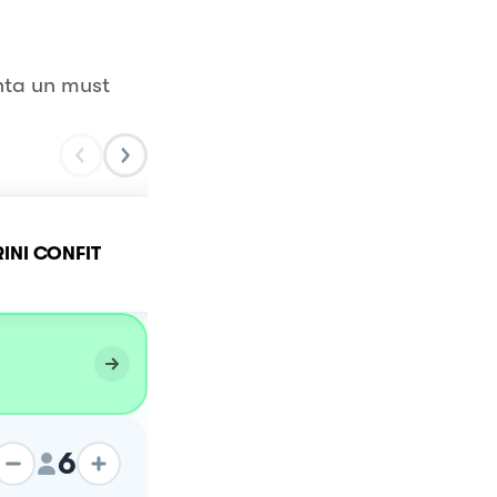
nta un must
Tortellini al prosciutto
NI CONFIT
crudo alla crema di
burrata e pistacchio con
pomodorini
6