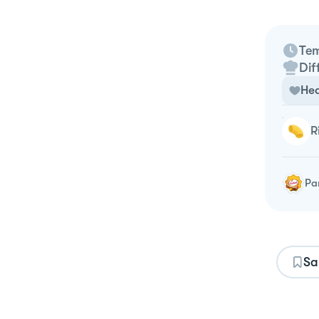
Tem
Dif
Hea
Pa
Sa