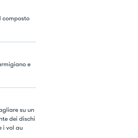
il composto
armigiano e
tagliare su un
te dei dischi
 i vol au