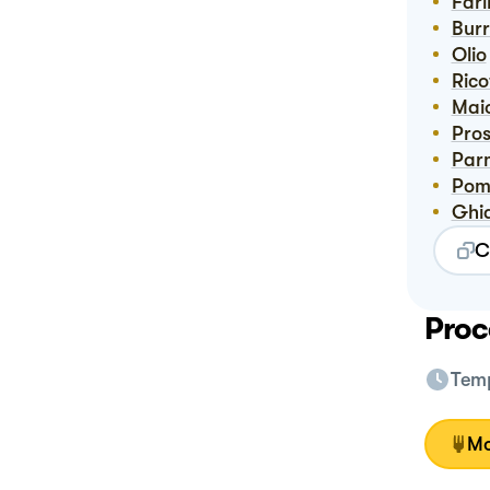
Far
Bur
Olio
Ric
Ma
Pro
Pa
Pom
Gh
C
Proc
Temp
Mo