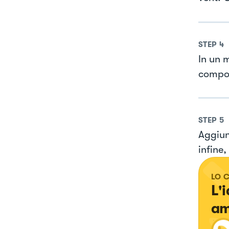
STEP
4
In un m
compos
STEP
5
Aggiun
infine,
LO 
L'
am