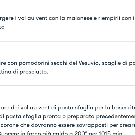
gere i vol au vent con la maionese e riempirli con 
to
re con pomodorini secchi del Vesuvio, scaglie di p
tina di prosciutto.
are dei vol au vent di pasta sfoglia per la base: ri
 di pasta sfoglia pronta o preparata precedentemen
e corone che dovranno essere sovrapposti per creare
Cuocere in forno già caldo a 200° per 1015 min