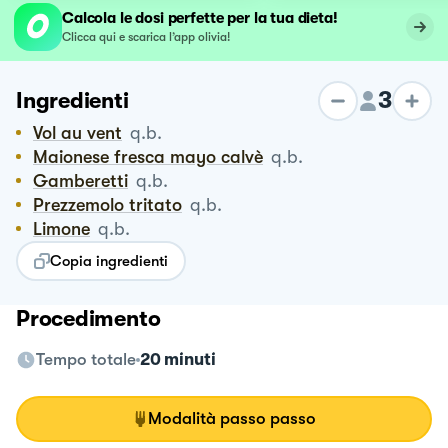
Calcola le dosi perfette per la tua dieta!
Clicca qui e scarica l’app olivia!
3
Ingredienti
Vol au vent
q.b.
Maionese fresca mayo calvè
q.b.
Gamberetti
q.b.
Prezzemolo tritato
q.b.
Limone
q.b.
Copia ingredienti
Procedimento
Tempo totale
20 minuti
Modalità passo passo