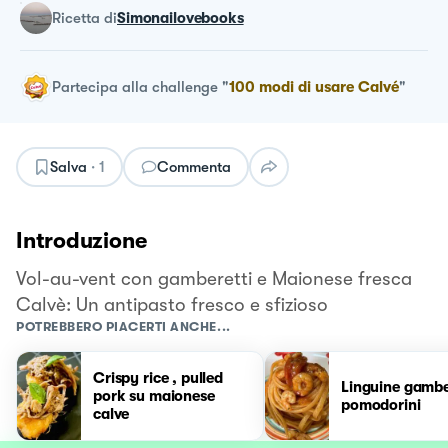
ricetta
di
Simonailovebooks
Partecipa alla challenge
"
100 modi di usare Calvé
"
Salva
·
1
Commenta
Introduzione
Vol-au-vent con gamberetti e Maionese fresca
Calvè: Un antipasto fresco e sfizioso
POTREBBERO PIACERTI ANCHE...
Crispy rice , pulled
Linguine gambe
pork su maionese
pomodorini
calve