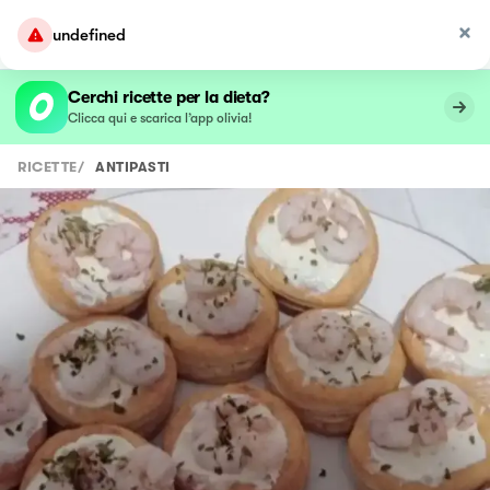
undefined
Cerchi ricette per la dieta?
Clicca qui e scarica l’app olivia!
RICETTE
/
ANTIPASTI