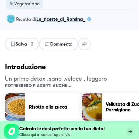
Vegetariana
ricetta
di
Le_ricette_di_Romina_
Salva
·
3
Commenta
Introduzione
Un primo detox ,sano ,veloce , leggero
POTREBBERO PIACERTI ANCHE...
Vellutata di Zu
Risotto alla zucca
Parmigiano
Calcola le dosi perfette per la tua dieta!
Clicca qui e scarica l’app olivia!