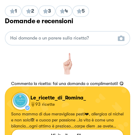
1
2
3
4
5
Domande e recensioni
Commenta la ricetta: fai una domanda o complimentati! 😋
Le_ricette_di_Romina_
93
ricette
Sono mamma di due meravigliose pesti❤️, allergica al nichel
e non solo🙈 e cuoca per passione ..la vita è come una
bilancia...ogni attimo è prezioso...carpe diem .se avete
voglia seguite le mie pagine vi aspetto ❤️