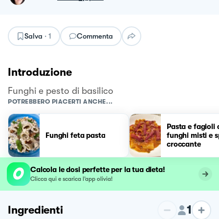
Salva
·
1
Commenta
Introduzione
Funghi e pesto di basilico
POTREBBERO PIACERTI ANCHE...
Pasta e fagioli
Funghi feta pasta
funghi misti e 
croccante
Calcola le dosi perfette per la tua dieta!
Clicca qui e scarica l’app olivia!
1
Ingredienti