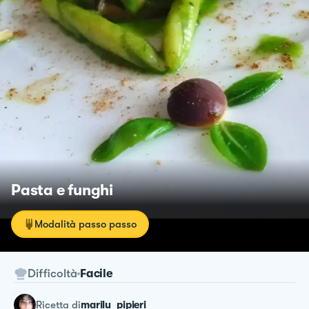
Pasta e funghi
Modalità passo passo
Difficoltà
Facile
ricetta
di
marilu_pipieri