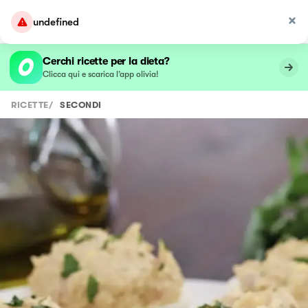
undefined
Cerchi ricette per la dieta?
Clicca qui e scarica l’app olivia!
RICETTE
/
SECONDI