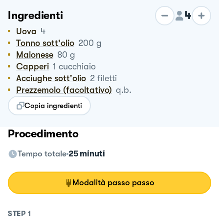
4
Ingredienti
Uova
4
Tonno sott'olio
200
g
Maionese
80
g
Capperi
1
cucchiaio
Acciughe sott'olio
2
filetti
Prezzemolo (facoltativo)
q.b.
Copia ingredienti
Procedimento
Tempo totale
25 minuti
Modalità passo passo
STEP
1