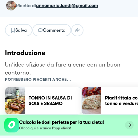
ricetta
di
annamaria.landi@gmail.com
Salva
Commenta
Introduzione
Un'idea sfiziosa da fare a cena con un buon
contorno.
POTREBBERO PIACERTI ANCHE...
TONNO IN SALSA DI
Piadifrittata c
SOIA E SESAMO
tonno e verdur
Calcola le dosi perfette per la tua dieta!
Clicca qui e scarica l’app olivia!