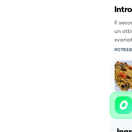
Intr
Il sec
un ott
svaria
POTREB
Ingr