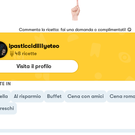
Commenta la ricetta: fai una domanda o complimentati! 😋
ipasticcidililyeteo
48
ricette
Visita il profilo
TE IN
ella
Al risparmio
Buffet
Cena con amici
Cena roma
freschi