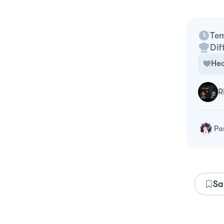
Tem
Dif
Hea
Pa
Sa