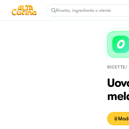
RICETTE
/
Uovo
mel
Moda