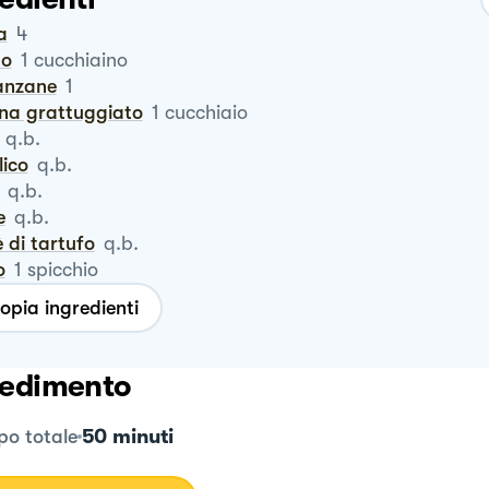
a
4
to
1
cucchiaino
lanzane
1
ana grattuggiato
1
cucchiaio
q.b.
ilico
q.b.
q.b.
e
q.b.
è di tartufo
q.b.
o
1
spicchio
opia ingredienti
edimento
50 minuti
o totale