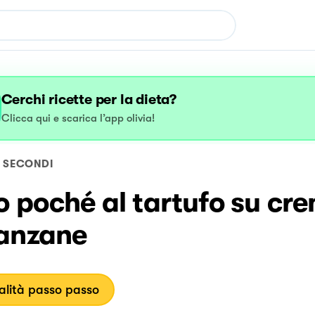
Cerchi ricette per la dieta?
Clicca qui e scarica l’app olivia!
SECONDI
 poché al tartufo su cre
anzane
lità passo passo