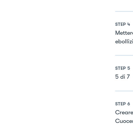
STEP
4
Metter
ebolli
STEP
5
5 di 7
STEP
6
Creare
Cuocer