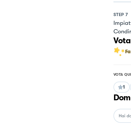
STEP
7
Impiatt
Condir
Vota
Fa
VOTA QU
1
Doma