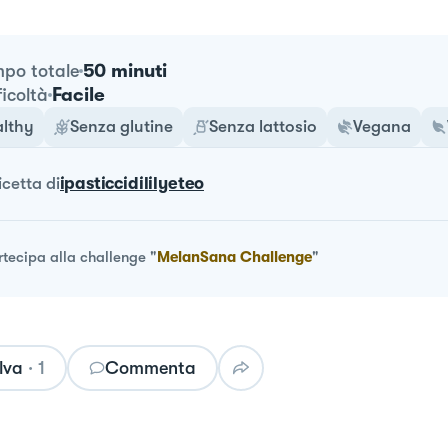
50 minuti
po totale
Facile
ficoltà
lthy
Senza glutine
Senza lattosio
Vegana
ricetta
di
ipasticcidililyeteo
rtecipa alla challenge
"
MelanSana Challenge
"
lva
·
1
Commenta