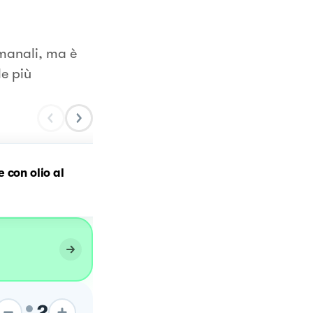
imanali, ma è
le più
 con olio al
Uovo poché
2