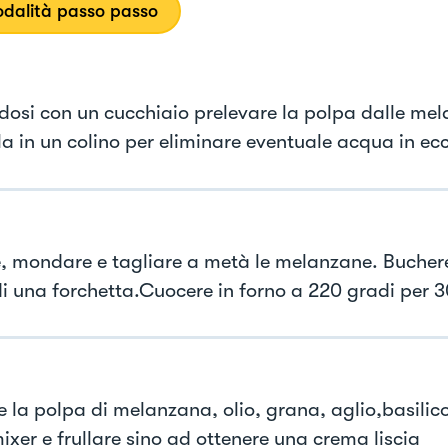
dalità passo passo
dosi con un cucchiaio prelevare la polpa dalle me
la in un colino per eliminare eventuale acqua in ec
, mondare e tagliare a metà le melanzane. Bucherel
di una forchetta.Cuocere in forno a 220 gradi per 3
e la polpa di melanzana, olio, grana, aglio,basilico
ixer e frullare sino ad ottenere una crema liscia