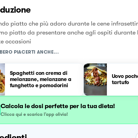
oduzione
ondo piatto che più adoro durante le cene infrasett
imo piatto da presentare anche agli ospiti durante 
te occasioni
BERO PIACERTI ANCHE...
Spaghetti con crema di
Uovo poche
melanzane, melanzane a
tartufo
funghetto e pomodorini
Calcola le dosi perfette per la tua dieta!
Clicca qui e scarica l’app olivia!
edienti