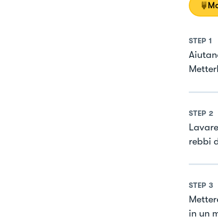
Mo
STEP
1
Aiutan
Metter
STEP
2
Lavare
rebbi 
STEP
3
Metter
in un m