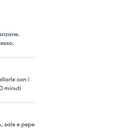
lanzane.
cesso.
larle con i
0 minuti
, sale e pepe