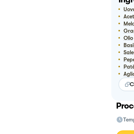
Uov
Ace
Me
Gr
Olio
Bas
Sale
Pep
Pat
Agli
C
Proc
Temp