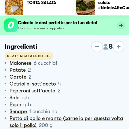
TORTA SALATA
salato
#NataleAltaCu
Calcola le dosi perfette per la tua dieta!
Clicca qui e scarica l’app olivia!
8
Ingredienti
PER L'INSALATA BOEUF
Maionese
6
cucchiai
Patate
2
Carote
2
Cetriolini sott'aceto
4
Peperoni sott'aceto
2
Sale
q.b.
Pepe
q.b.
Senape
1
cucchiaino
Petto di pollo e manzo (carne io per questa volta
solo il pollo)
200
g