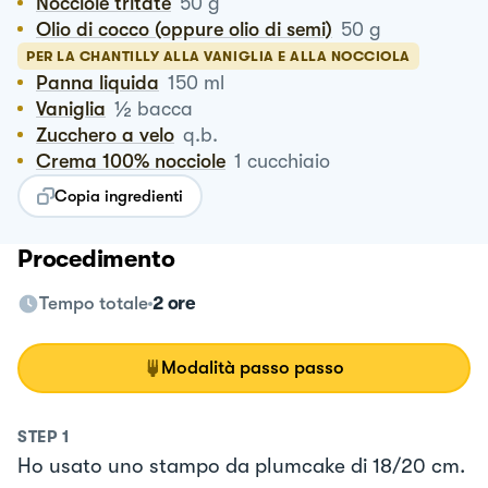
Nocciole tritate
50
g
Olio di cocco (oppure olio di semi)
50
g
PER LA CHANTILLY ALLA VANIGLIA E ALLA NOCCIOLA
Panna liquida
150
ml
½
Vaniglia
bacca
Zucchero a velo
q.b.
Crema 100% nocciole
1
cucchiaio
Copia ingredienti
Procedimento
Tempo totale
2 ore
Modalità passo passo
STEP
1
Ho usato uno stampo da plumcake di 18/20 cm.