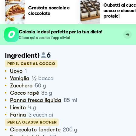
Cubotti al cucc
Crostata nocciole e
cocco e ciocco
cioccolato
proteici
Calcola le dosi perfette per la tua dieta!
Clicca qui e scarica l’app olivia!
6
Ingredienti
PER IL CAKE AL COCCO
Uovo
1
½
Vaniglia
bacca
Zucchero
50
g
Cocco rapè
85
g
Panna fresca liquida
85
ml
Lievito
4
g
Farina
3
cucchiai
PER LA GLASSA ROCHER
Cioccolato fondente
200
g