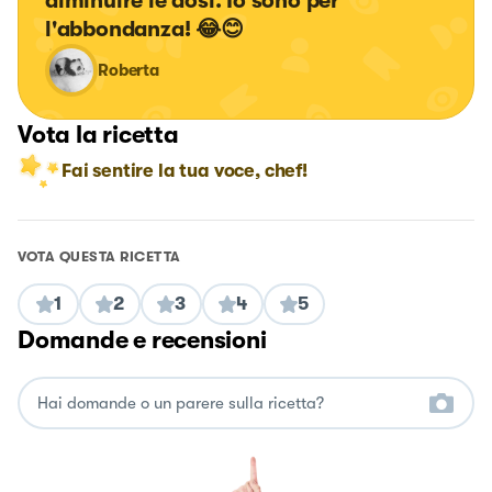
diminuire le dosi. Io sono per 
l'abbondanza! 😂😊
Roberta
Vota la ricetta
Fai sentire la tua voce, chef!
VOTA QUESTA RICETTA
1
2
3
4
5
Domande e recensioni