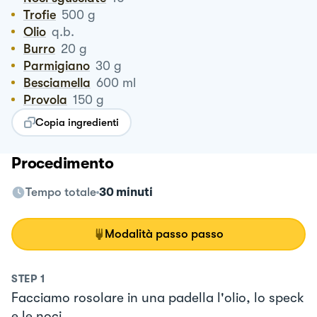
Trofie
500
g
Olio
q.b.
Burro
20
g
Parmigiano
30
g
Besciamella
600
ml
Provola
150
g
Copia ingredienti
Procedimento
Tempo totale
30 minuti
Modalità passo passo
STEP
1
Facciamo rosolare in una padella l'olio, lo speck
e le noci