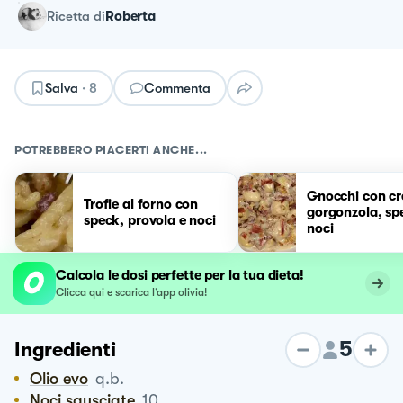
ricetta
di
Roberta
Salva
·
8
Commenta
POTREBBERO PIACERTI ANCHE...
Gnocchi con cr
Trofie al forno con
gorgonzola, sp
speck, provola e noci
noci
Calcola le dosi perfette per la tua dieta!
Clicca qui e scarica l’app olivia!
5
Ingredienti
Olio evo
q.b.
Noci sgusciate
10