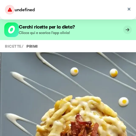
undefined
Cerchi ricette per la dieta?
Clicca qui e scarica l’app olivia!
RICETTE
/
PRIMI