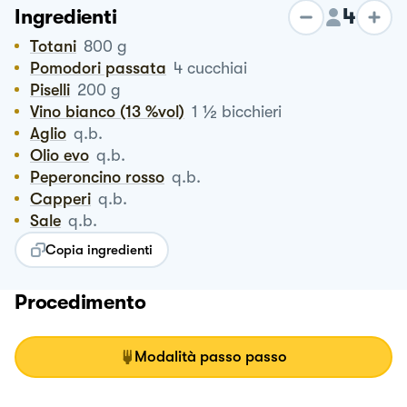
4
Ingredienti
Totani
800
g
Pomodori passata
4
cucchiai
Piselli
200
g
½
Vino bianco (13 %vol)
1
bicchieri
Aglio
q.b.
Olio evo
q.b.
Peperoncino rosso
q.b.
Capperi
q.b.
Sale
q.b.
Copia ingredienti
Procedimento
Modalità passo passo