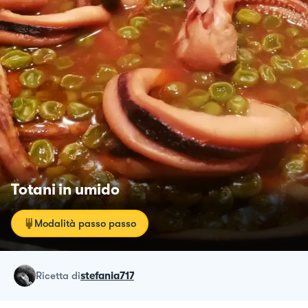
Totani in umido
Modalità passo passo
ricetta
di
stefania717