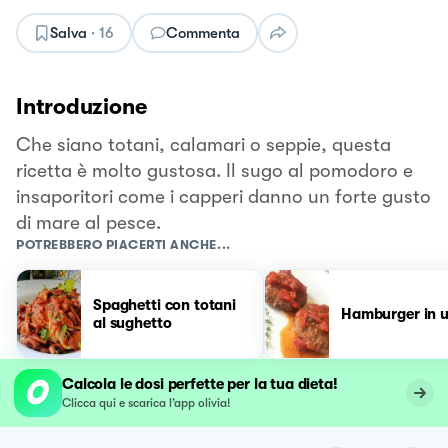
Salva
·
16
Commenta
Introduzione
Che siano totani, calamari o seppie, questa
ricetta è molto gustosa. Il sugo al pomodoro e
insaporitori come i capperi danno un forte gusto
di mare al pesce.
POTREBBERO PIACERTI ANCHE...
Spaghetti con totani
Hamburger in 
al sughetto
Calcola le dosi perfette per la tua dieta!
Clicca qui e scarica l’app olivia!