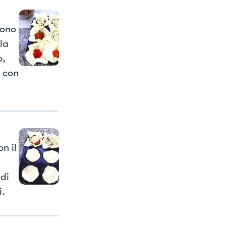
sono
la
o,
i con
n il
 di
i.