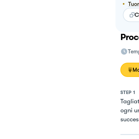
Tuo
C
Proc
Temp
Mo
STEP
1
Tagliat
ogni u
succes