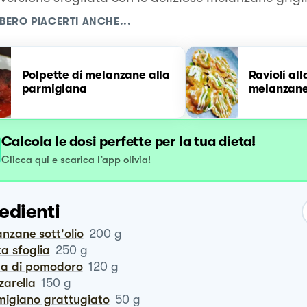
BERO PIACERTI ANCHE...
Polpette di melanzane alla
Ravioli al
parmigiana
melanzan
Calcola le dosi perfette per la tua dieta!
Clicca qui e scarica l’app olivia!
edienti
lanzane sott'olio
200
g
ta sfoglia
250
g
lpa di pomodoro
120
g
zzarella
150
g
rmigiano grattugiato
50
g