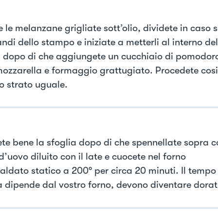
 le melanzane grigliate sott’olio, dividete in caso 
ndi dello stampo e iniziate a metterli al interno del
a dopo di che aggiungete un cucchiaio di pomodor
mozzarella e formaggio grattugiato. Procedete cos
ro strato uguale.
te bene la sfoglia dopo di che spennellate sopra co
d’uovo diluito con il late e cuocete nel forno
aldato statico a 200° per circa 20 minuti. Il tempo
a dipende dal vostro forno, devono diventare dorat