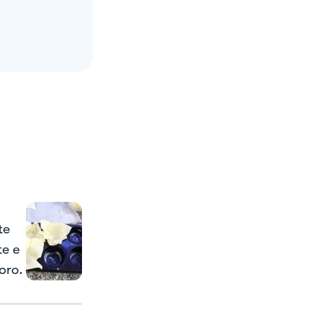
te
e e
oro.