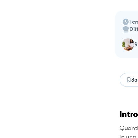
Tem
Dif
Sa
Intr
Quanti
in una 