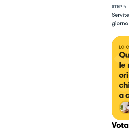
STEP
4
Servit
giorno
LO 
Qu
le
or
ch
a 
Vota