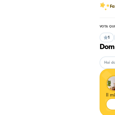
Fa
VOTA QU
1
Doma
Il m