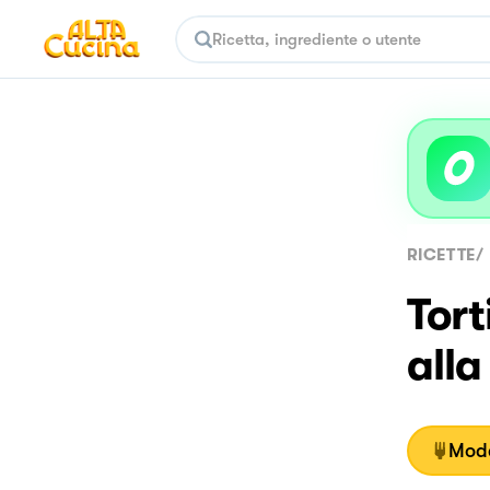
RICETTE
/
Tort
all
Moda