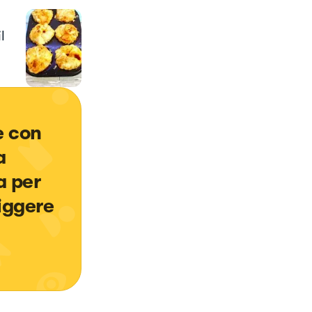
l
e con 
a 
 per 
iggere 