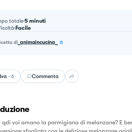
5 minuti
po totale
Facile
ficoltà
ricetta
di
_animaincucina_
lva
·
6
Commenta
oduzione
 qdi voi amano la parmigiana di melanzane? E be
versione sfogliata con le deliziose melanzane grigli