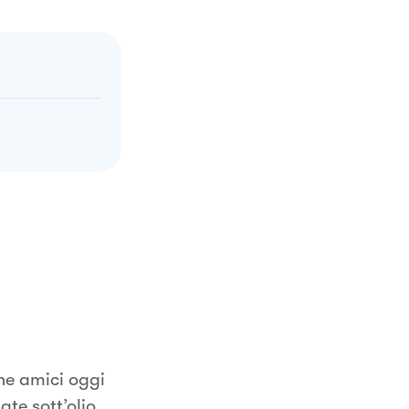
ne amici oggi
ate sott’olio.