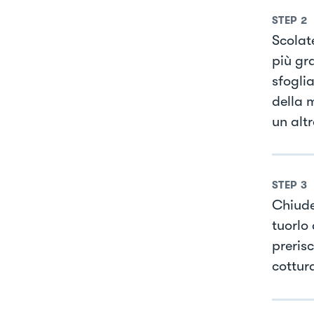
STEP
2
Scolate
più gra
sfogli
della 
un alt
STEP
3
Chiude
tuorlo 
prerisc
cottur