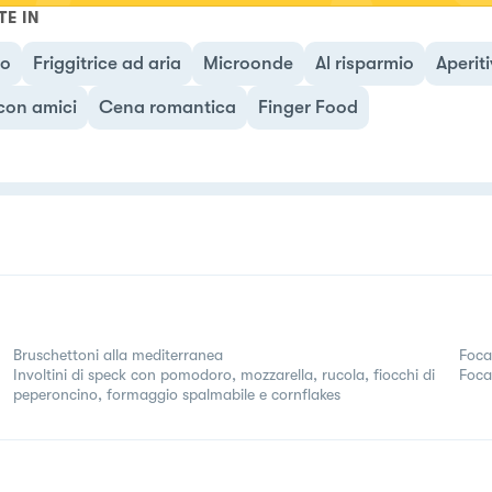
TE IN
no
Friggitrice ad aria
Microonde
Al risparmio
Aperit
con amici
Cena romantica
Finger Food
Bruschettoni alla mediterranea
Foca
Involtini di speck con pomodoro, mozzarella, rucola, fiocchi di
Foca
peperoncino, formaggio spalmabile e cornflakes