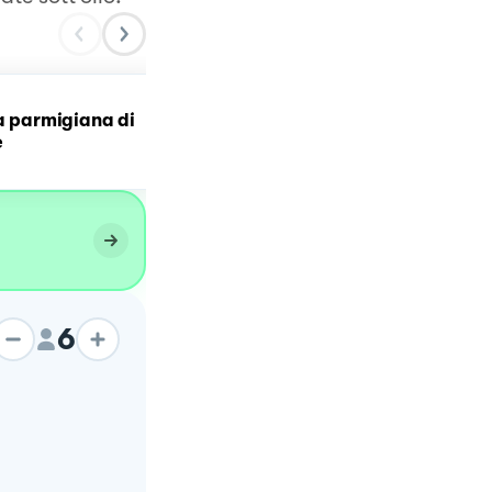
la parmigiana di
TORTINO DI MELANZANE
e
6