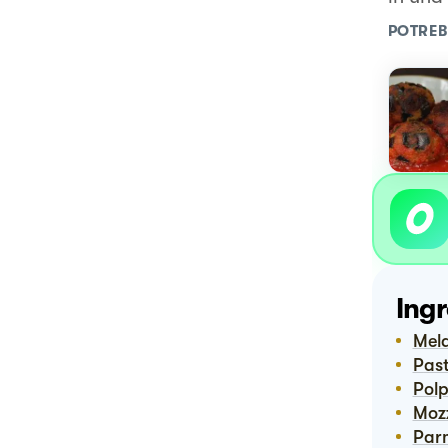
POTREB
Ingr
Me
Pas
Po
Mo
Pa