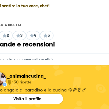
i sentire la tua voce, chef!
ESTA RICETTA
2
3
4
5
nde e recensioni
_animaincucina_
150
ricette
io angolo di paradiso e la cucina 🥘🍕🥐🍤
Visita il profilo