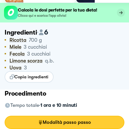
Calcola le dosi perfette per la tua dieta!
Clicca qui e scarica l’app olivia!
6
Ingredienti
Ricotta
700
g
Miele
3
cucchiai
Fecola
3
cucchiai
Limone scorza
q.b.
Uova
3
Copia ingredienti
Procedimento
Tempo totale
1 ora e 10 minuti
Modalità passo passo