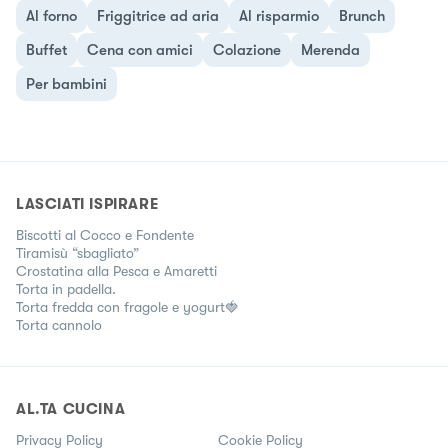
Al forno
Friggitrice ad aria
Al risparmio
Brunch
Buffet
Cena con amici
Colazione
Merenda
Per bambini
LASCIATI ISPIRARE
Biscotti al Cocco e Fondente
Tiramisù “sbagliato”
Crostatina alla Pesca e Amaretti
Torta in padella.
Torta fredda con fragole e yogurt🍓
Torta cannolo
AL.TA CUCINA
Privacy Policy
Cookie Policy