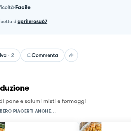
Facile
ficoltà
ricetta
di
aprilerosa67
lva
·
2
Commenta
oduzione
di pane e salumi misti e formaggi
BERO PIACERTI ANCHE...