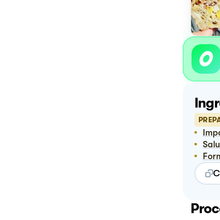
Ingr
PREP
Imp
Sal
For
C
Proc