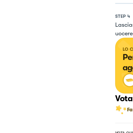
STEP
4
Lascia
uocere
LO 
Pe
ag
Vota
Fa
VOTA QU