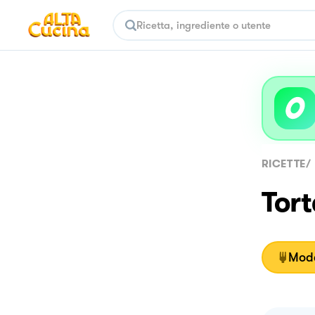
RICETTE
/
Tor
Moda