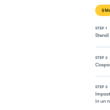
Mo
STEP
1
Stendi
STEP
2
Cospar
STEP
3
Impast
in un r