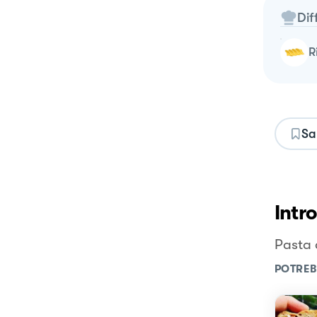
Dif
Sa
Intr
Pasta 
POTREB