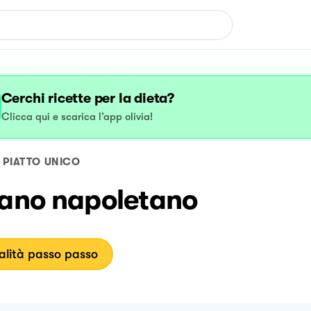
Cerchi ricette per la dieta?
Clicca qui e scarica l’app olivia!
PIATTO UNICO
tano napoletano
lità passo passo