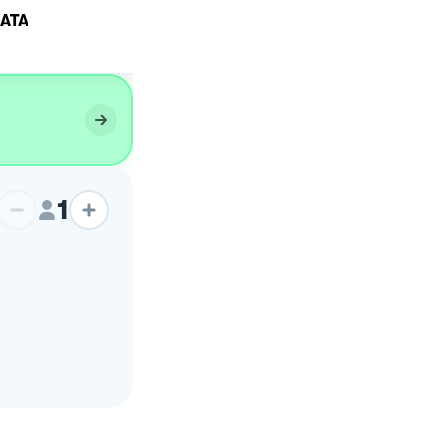
ATA
Tortano Napoletano
1