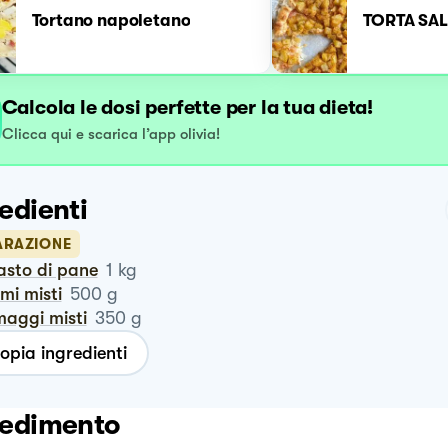
Tortano napoletano
TORTA SAL
Calcola le dosi perfette per la tua dieta!
Clicca qui e scarica l’app olivia!
edienti
ARAZIONE
asto di pane
1
kg
umi misti
500
g
maggi misti
350
g
opia ingredienti
edimento