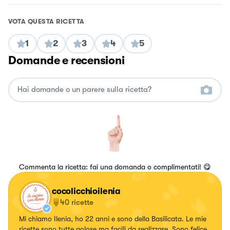
VOTA QUESTA RICETTA
1
2
3
4
5
Domande e recensioni
Commenta la ricetta: fai una domanda o complimentati! 😋
cocolicchioilenia
40
ricette
Mi chiamo Ilenia, ho 22 anni e sono della Basilicata. Le mie
ricette sono tutte golose ma facili da realizzare. Sono felice