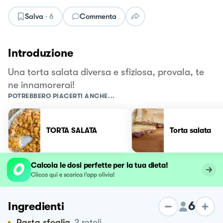
Salva
·
6
Commenta
Introduzione
Una torta salata diversa e sfiziosa, provala, te
ne innamorerai!
POTREBBERO PIACERTI ANCHE...
TORTA SALATA
Torta salata
Calcola le dosi perfette per la tua dieta!
Clicca qui e scarica l’app olivia!
6
Ingredienti
Pasta sfoglia
2
rotoli