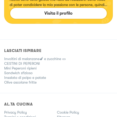
di poter condividere la mia passione con le persone, quindi
spero che mi seguirai e che proverai a ricreare le mie ricette!
Visita il profilo
❤️ Instagram: @incucinacon_ilenia
LASCIATI ISPIRARE
Involtini di melanzane🍆 e zucchine 🥒
CESTINI DI PEPERONI
Mini Peperoni ripieni
Sandwich sfizioso
Insalata di polpo e patate
Olive ascolane fritte
AL.TA CUCINA
Privacy Policy
Cookie Policy
Termini e condizioni
Sitemap