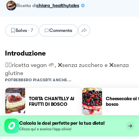
ricetta
di
chiara_healthytales
Salva
·
7
Commenta
Introduzione
👉🏻ricetta vegan 🌱, ❌senza zucchero e ❌senza
glutine
POTREBBERO PIACERTI ANCHE...
TORTA CHANTILLY AI
Cheesecake ai f
FRUTTI DI BOSCO
bosco
Calcola le dosi perfette per la tua dieta!
Clicca qui e scarica l’app olivia!