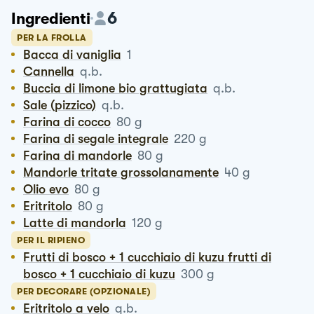
6
Ingredienti
PER LA FROLLA
Bacca di vaniglia
1
Cannella
q.b.
Buccia di limone bio grattugiata
q.b.
Sale (pizzico)
q.b.
Farina di cocco
80
g
Farina di segale integrale
220
g
Farina di mandorle
80
g
Mandorle tritate grossolanamente
40
g
Olio evo
80
g
Eritritolo
80
g
Latte di mandorla
120
g
PER IL RIPIENO
Frutti di bosco + 1 cucchiaio di kuzu frutti di
bosco + 1 cucchiaio di kuzu
300
g
PER DECORARE (OPZIONALE)
Eritritolo a velo
q.b.