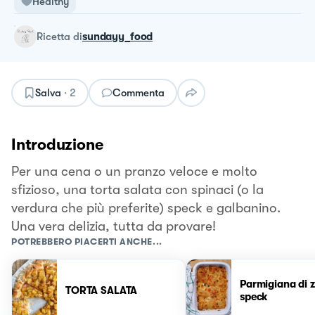
Healthy
ricetta
di
sundayy_food
Salva
·
2
Commenta
Introduzione
Per una cena o un pranzo veloce e molto
sfizioso, una torta salata con spinaci (o la
verdura che più preferite) speck e galbanino.
Una vera delizia, tutta da provare!
POTREBBERO PIACERTI ANCHE...
Parmigiana di 
TORTA SALATA
speck