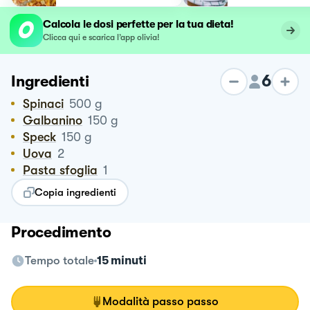
Calcola le dosi perfette per la tua dieta!
Clicca qui e scarica l’app olivia!
6
Ingredienti
Spinaci
500
g
Galbanino
150
g
Speck
150
g
Uova
2
Pasta sfoglia
1
Copia ingredienti
Procedimento
Tempo totale
15 minuti
Modalità passo passo