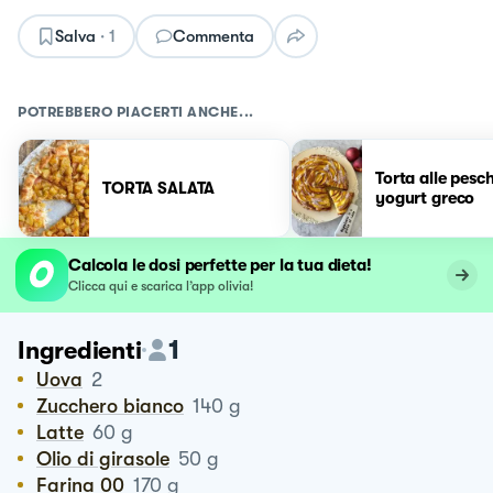
Salva
·
1
Commenta
POTREBBERO PIACERTI ANCHE...
Torta alle pesc
TORTA SALATA
yogurt greco
Calcola le dosi perfette per la tua dieta!
Clicca qui e scarica l’app olivia!
1
Ingredienti
Uova
2
Zucchero bianco
140
g
Latte
60
g
Olio di girasole
50
g
Farina 00
170
g