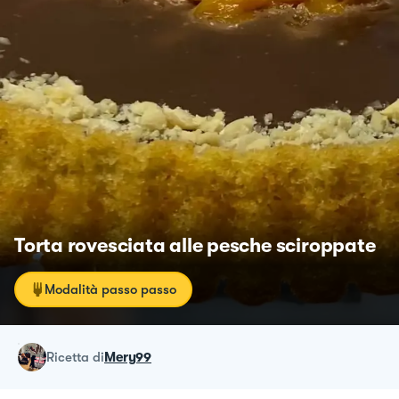
Torta rovesciata alle pesche sciroppate
Modalità passo passo
ricetta
di
Mery99