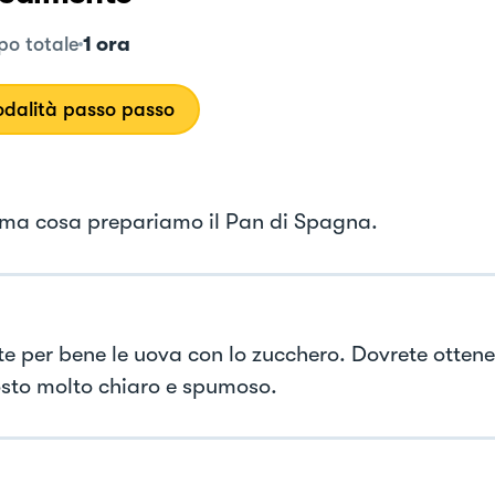
1 ora
o totale
dalità passo passo
ima cosa prepariamo il Pan di Spagna.
e per bene le uova con lo zucchero. Dovrete ottene
to molto chiaro e spumoso.