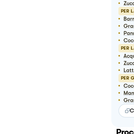
Zuc
PER 
Bar
Gr
Pan
Co
PER L
Ac
Zuc
Lat
PER 
Co
Ma
Gr
C
Proc