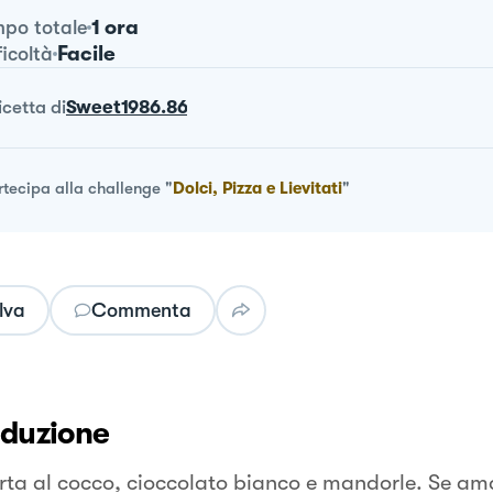
1 ora
po totale
Facile
ficoltà
ricetta
di
Sweet1986.86
rtecipa alla challenge
"
Dolci, Pizza e Lievitati
"
lva
Commenta
oduzione
rta al cocco, cioccolato bianco e mandorle. Se ama