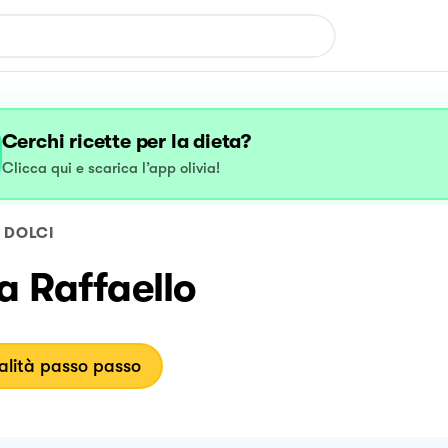
Cerchi ricette per la dieta?
Clicca qui e scarica l’app olivia!
DOLCI
a Raffaello
lità passo passo