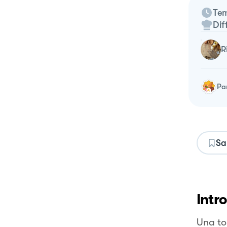
Tem
Dif
Pa
Sa
Intr
Una to