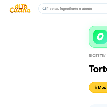
RICETTE
/
Tort
Moda