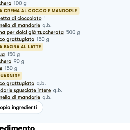
chero
100
g
LA CREMA AL COCCO E MANDORLE
retta di cioccolato
1
anella di mandorle
q.b.
na per dolci già zuccherata
500
g
cco grattugiato
150
g
A BAGNA AL LATTE
qua
150
g
chero
90
g
te
150
g
GUARNIRE
cco grattugiato
q.b.
ndorle sgusciate intere
q.b.
anella di mandorle
q.b.
opia ingredienti
edimento