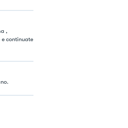
a ,
o e continuate
ano.