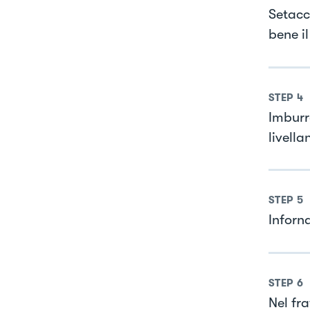
Setacc
bene i
STEP
4
Imburr
livell
STEP
5
Inforn
STEP
6
Nel fr