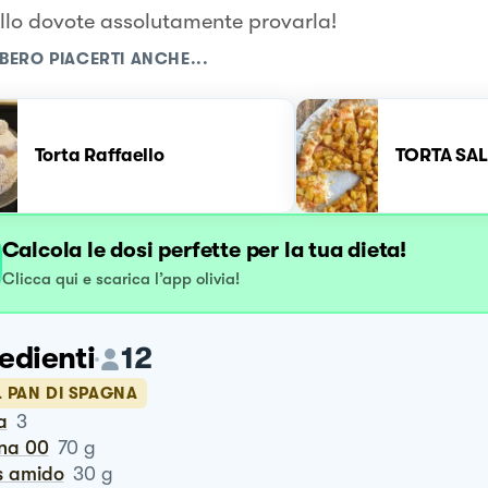
llo dovote assolutamente provarla!
BERO PIACERTI ANCHE...
Torta Raffaello
TORTA SAL
Calcola le dosi perfette per la tua dieta!
Clicca qui e scarica l’app olivia!
edienti
12
L PAN DI SPAGNA
a
3
ina 00
70
g
is amido
30
g