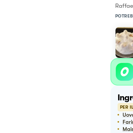
Raffae
POTREB
Ingr
PER I
Uov
Far
Ma