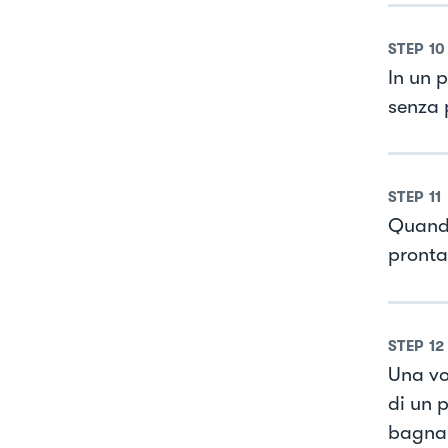
STEP
10
In un p
senza 
STEP
11
Quando
pronta
STEP
12
Una vol
di un p
bagna 