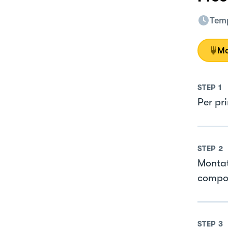
Temp
Mo
STEP
1
Per pr
STEP
2
Montat
compos
STEP
3