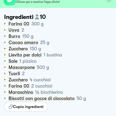
Clicca qui e scarica l’app olivia!
10
Ingredienti
Farina 00
300
g
Uova
2
Burro
150
g
Cacao amaro
25
g
Zucchero
150
g
Lievito per dolci
1
bustina
Sale
1
pizzico
Mascarpone
500
g
Tuorli
2
Zucchero
4
cucchiai
Farina 00
2
cucchiai
½
Maraschino
bicchierino
Biscotti con gocce di cioccolato
50
g
Copia ingredienti