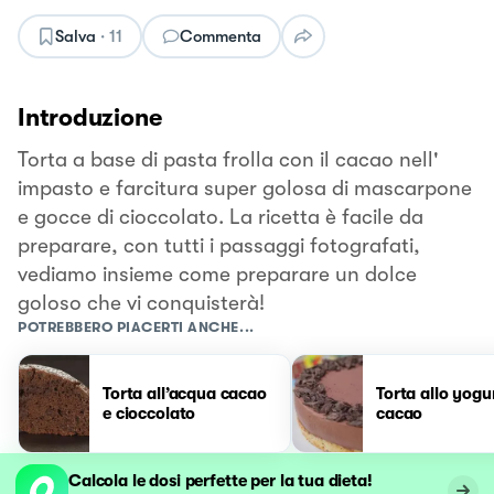
Salva
·
11
Commenta
Introduzione
Torta a base di pasta frolla con il cacao nell'
impasto e farcitura super golosa di mascarpone
e gocce di cioccolato. La ricetta è facile da
preparare, con tutti i passaggi fotografati,
vediamo insieme come preparare un dolce
goloso che vi conquisterà!
POTREBBERO PIACERTI ANCHE...
Torta all’acqua cacao
Torta allo yogu
e cioccolato
cacao
Calcola le dosi perfette per la tua dieta!