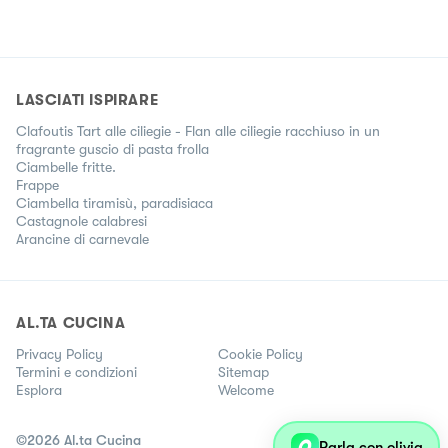
LASCIATI ISPIRARE
Clafoutis Tart alle ciliegie - Flan alle ciliegie racchiuso in un
fragrante guscio di pasta frolla
Ciambelle fritte.
Frappe
Ciambella tiramisù, paradisiaca
Castagnole calabresi
Arancine di carnevale
AL.TA CUCINA
Privacy Policy
Cookie Policy
Termini e condizioni
Sitemap
Esplora
Welcome
©
2026
Al.ta Cucina
Parla con olivia