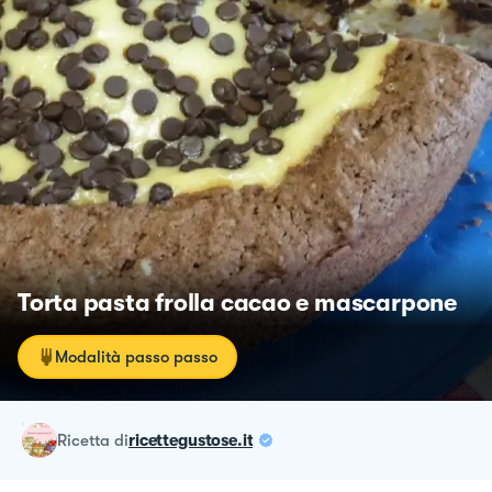
Torta pasta frolla cacao e mascarpone
Modalità passo passo
ricetta
di
ricettegustose.it