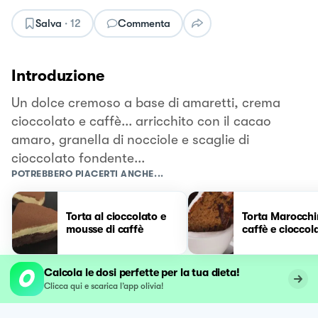
Salva
·
12
Commenta
Introduzione
Un dolce cremoso a base di amaretti, crema
cioccolato e caffè... arricchito con il cacao
amaro, granella di nocciole e scaglie di
cioccolato fondente...
POTREBBERO PIACERTI ANCHE...
Torta al cioccolato e
Torta Marocchi
mousse di caffè
caffè e cioccol
Calcola le dosi perfette per la tua dieta!
Clicca qui e scarica l’app olivia!