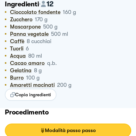
12
Ingredienti
Cioccolato fondente
160
g
Zucchero
170
g
Mascarpone
500
g
Panna vegetale
500
ml
Caffè
8
cucchiai
Tuorli
6
Acqua
80
ml
Cacao amaro
q.b.
Gelatina
8
g
Burro
100
g
Amaretti macinati
200
g
Copia ingredienti
Procedimento
Modalità passo passo