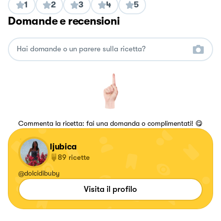
1
2
3
4
5
Domande e recensioni
Commenta la ricetta: fai una domanda o complimentati! 😋
ljubica
89
ricette
@dolcidibuby
Visita il profilo