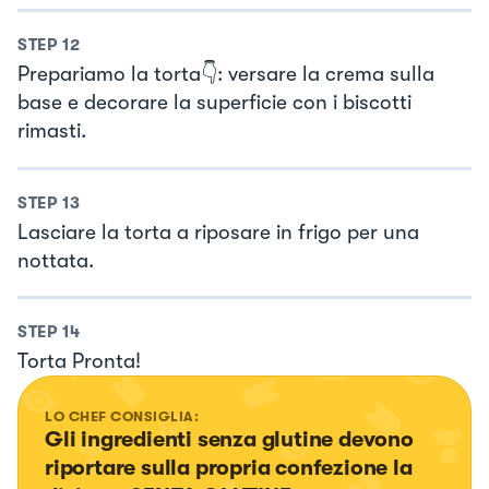
STEP
12
Prepariamo la torta👇: versare la crema sulla
base e decorare la superficie con i biscotti
rimasti.
STEP
13
Lasciare la torta a riposare in frigo per una
nottata.
STEP
14
Torta Pronta!
LO CHEF CONSIGLIA:
Gli ingredienti senza glutine devono 
riportare sulla propria confezione la 