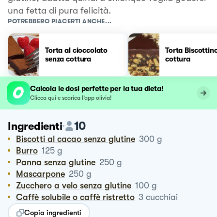
una fetta di pura felicità.
POTREBBERO PIACERTI ANCHE...
Torta al cioccolato
Torta Biscottin
senza cottura
cottura
Calcola le dosi perfette per la tua dieta!
Clicca qui e scarica l’app olivia!
10
Ingredienti
Biscotti al cacao senza glutine
300
g
Burro
125
g
Panna senza glutine
250
g
Mascarpone
250
g
Zucchero a velo senza glutine
100
g
Caffè solubile o caffè ristretto
3
cucchiai
Copia ingredienti