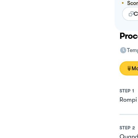
Sco
C
Proc
Temp
Mo
STEP
1
Rompi 
STEP
2
Quando