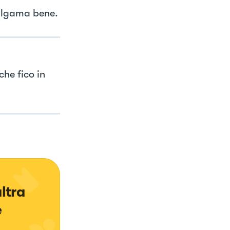
algama bene.
he fico in
ltra 
e