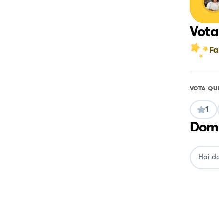
Vota
Fa
VOTA QU
1
Doma