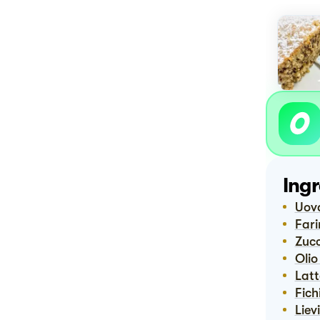
Ingr
Uov
Far
Zuc
Oli
Lat
Fich
Lie