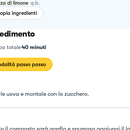
rza di limone
q.b.
opia ingredienti
edimento
40 minuti
o totale
dalità passo passo
le uova e montale con lo zucchero.
 il composto sarà gonfio e spumoso aggiungi il latt