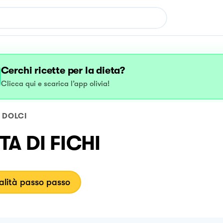
Cerchi ricette per la dieta?
Clicca qui e scarica l’app olivia!
DOLCI
TA DI FICHI
lità passo passo