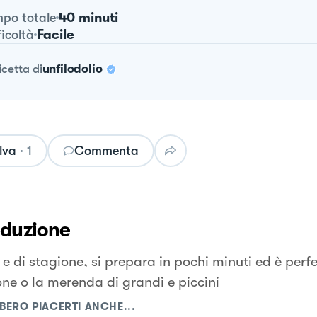
40 minuti
po totale
Facile
ficoltà
ricetta
di
unfilodolio
lva
·
1
Commenta
oduzione
e di stagione, si prepara in pochi minuti ed è perfe
one o la merenda di grandi e piccini
BERO PIACERTI ANCHE...