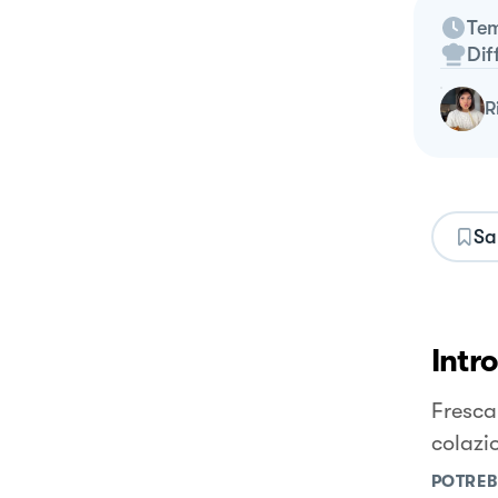
Tem
Dif
Sa
Intr
Fresca 
colazi
POTREB