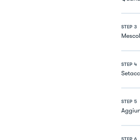
STEP
3
Mescol
STEP
4
Setacc
STEP
5
Aggiung
STEP
6