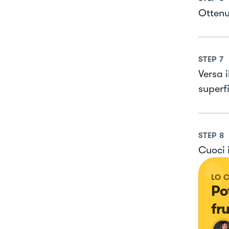
Ottenu
STEP
7
Versa 
superf
STEP
8
Cuoci 
LO 
Pot
fr