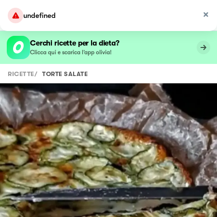
undefined
Cerchi ricette per la dieta?
Clicca qui e scarica l’app olivia!
RICETTE
/
TORTE SALATE