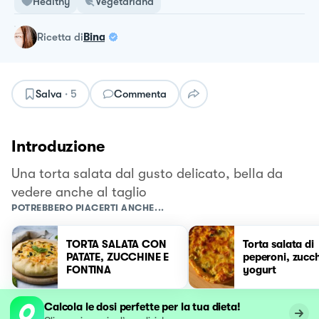
Healthy
Vegetariana
ricetta
di
Bina
Salva
·
5
Commenta
Introduzione
Una torta salata dal gusto delicato, bella da
vedere anche al taglio
POTREBBERO PIACERTI ANCHE...
TORTA SALATA CON
Torta salata di
PATATE, ZUCCHINE E
peperoni, zucch
FONTINA
yogurt
Calcola le dosi perfette per la tua dieta!