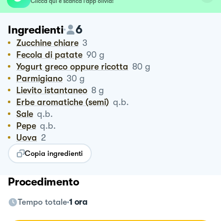
Clicca qui e scarica l’app olivia!
6
Ingredienti
Zucchine chiare
3
Fecola di patate
90
g
Yogurt greco oppure ricotta
80
g
Parmigiano
30
g
Lievito istantaneo
8
g
Erbe aromatiche (semi)
q.b.
Sale
q.b.
Pepe
q.b.
Uova
2
Copia ingredienti
Procedimento
Tempo totale
1 ora