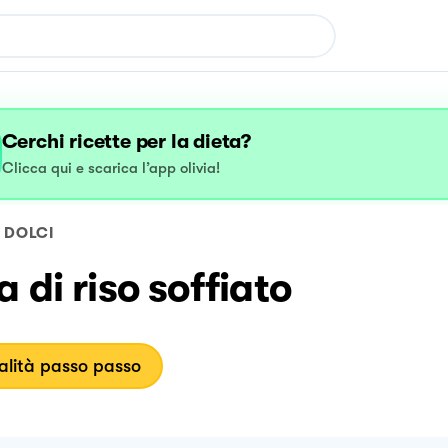
Cerchi ricette per la dieta?
Clicca qui e scarica l’app olivia!
DOLCI
a di riso soffiato
lità passo passo