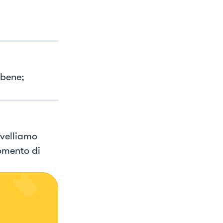
 bene;
ivelliamo
omento di