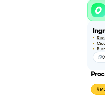
Ingr
Ris
Ci
Bur
C
Proc
Mo