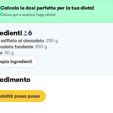
Calcola le dosi perfette per la tua dieta!
Clicca qui e scarica l’app olivia!
edienti
6
o soffiato al cioccolato
250
g
occolato fondente
200
g
ro
50
g
opia ingredienti
edimento
dalità passo passo