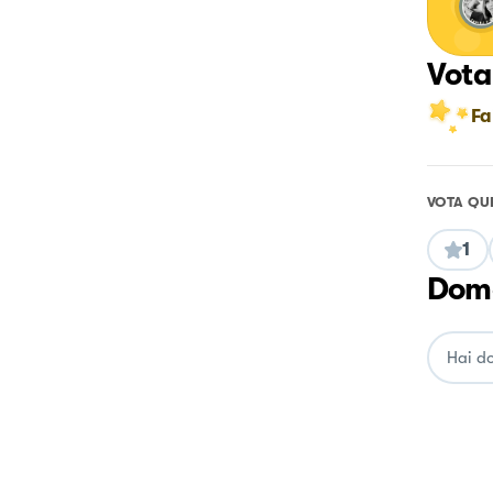
Vota
Fa
VOTA QU
1
Doma