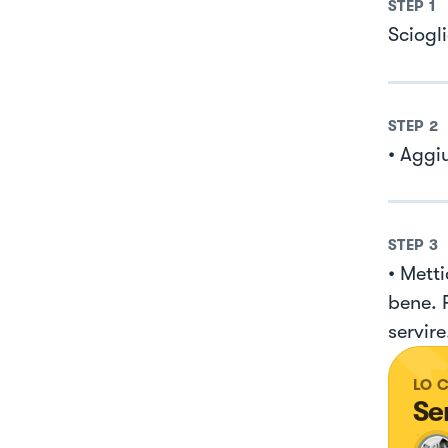
STEP
1
Sciogl
STEP
2
• Aggi
STEP
3
• Mett
bene. 
servire
LO 
Se