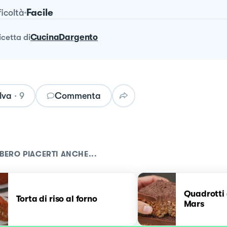
Facile
ficoltà
ricetta
di
CucinaDargento
lva
·
9
Commenta
BERO PIACERTI ANCHE...
Quadrotti d
Torta di riso al forno
Mars