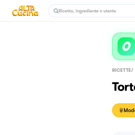
RICETTE
/
Tort
Moda