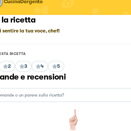
CucinaDargento
 la ricetta
i sentire la tua voce, chef!
ESTA RICETTA
2
3
4
5
nde e recensioni