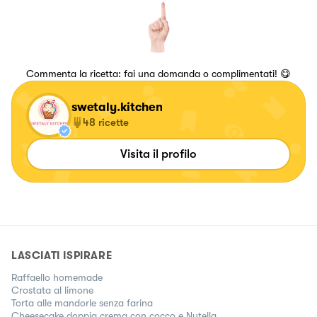
Commenta la ricetta: fai una domanda o complimentati! 😋
swetaly.kitchen
48
ricette
Visita il profilo
LASCIATI ISPIRARE
Raffaello homemade
Crostata al limone
Torta alle mandorle senza farina
Cheesecake doppia crema con cocco e Nutella