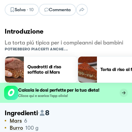
Salva
·
10
Commenta
Introduzione
La torta piú tipica per i compleanni dei bambini
POTREBBERO PIACERTI ANCHE...
Quadrotti di riso
Torta di riso al
soffiato al Mars
Calcola le dosi perfette per la tua dieta!
Clicca qui e scarica l’app olivia!
8
Ingredienti
Mars
6
Burro
100
g