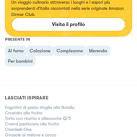
Un viaggio culinario attraverso i luoghi e i sapori più
sorprendenti d'Italia raccontati nella serie originale Amazon
Dinner Club.
Visita il profilo
PRESENTE IN
Al forno
Colazione
Compleanno
Merenda
Per bambini
LASCIATI ISPIRARE
Fagottini di pasta sfoglia alla Nutella
Crostata alla frutta
Torta con ricotta e albicocche 😋🍑
Crema pasticcera alla frutta
Ciambell-One
Girasole al melone e cocco