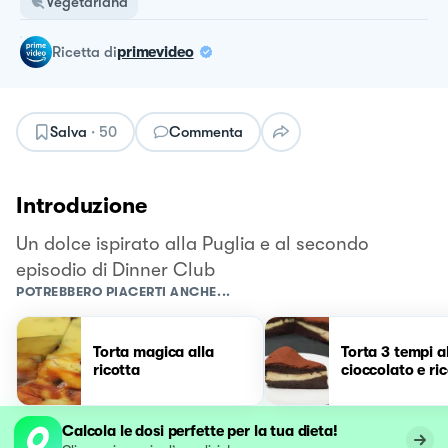
Vegetariana
ricetta
di
primevideo
Salva
·
50
Commenta
Introduzione
Un dolce ispirato alla Puglia e al secondo
episodio di Dinner Club
POTREBBERO PIACERTI ANCHE...
Torta magica alla
Torta 3 tempi a
ricotta
cioccolato e ri
Calcola le dosi perfette per la tua dieta!