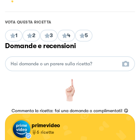
VOTA QUESTA RICETTA
1
2
3
4
5
Domande e recensioni
Commenta la ricetta: fai una domanda o complimentati! 😋
primevideo
6
ricette