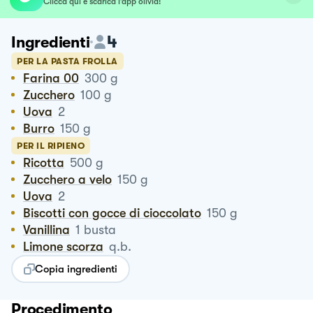
Clicca qui e scarica l’app olivia!
4
Ingredienti
PER LA PASTA FROLLA
Farina 00
300
g
Zucchero
100
g
Uova
2
Burro
150
g
PER IL RIPIENO
Ricotta
500
g
Zucchero a velo
150
g
Uova
2
Biscotti con gocce di cioccolato
150
g
Vanillina
1
busta
Limone scorza
q.b.
Copia ingredienti
Procedimento