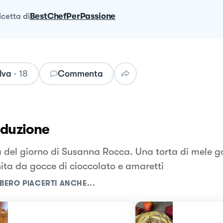
ricetta
di
BestChefPerPassione
lva
·
18
Commenta
oduzione
a del giorno di Susanna Rocca. Una torta di mele g
hita da gocce di cioccolato e amaretti
BERO PIACERTI ANCHE...