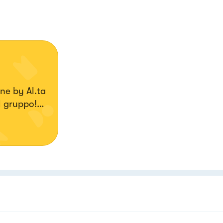
ne by Al.ta
l gruppo!