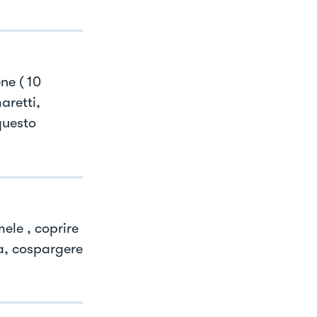
ne ( 10
aretti,
questo
mele , coprire
ra, cospargere