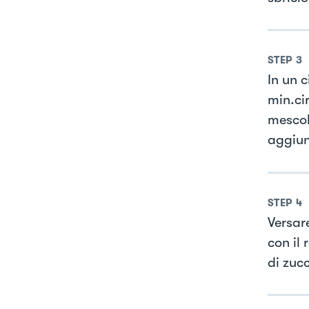
STEP
3
In un 
min.cir
mescol
aggiun
STEP
4
Versare
con il
di zuc