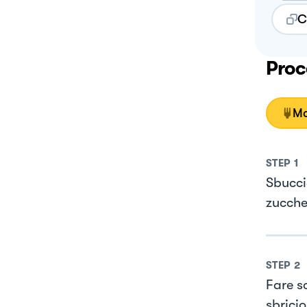
C
Proc
Mo
STEP
1
Sbucci
zucche
STEP
2
Fare s
sbricio