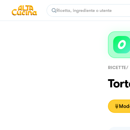
RICETTE
/
Tort
Moda