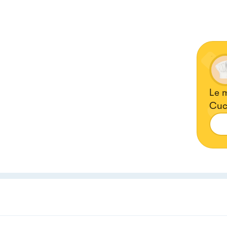
Le m
Cuci
😍