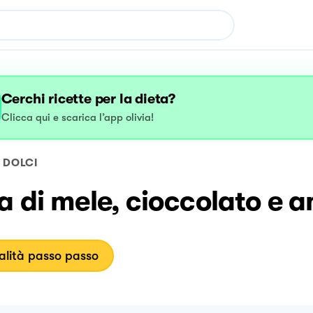
Cerchi ricette per la dieta?
Clicca qui e scarica l’app olivia!
DOLCI
a di mele, cioccolato e a
lità passo passo