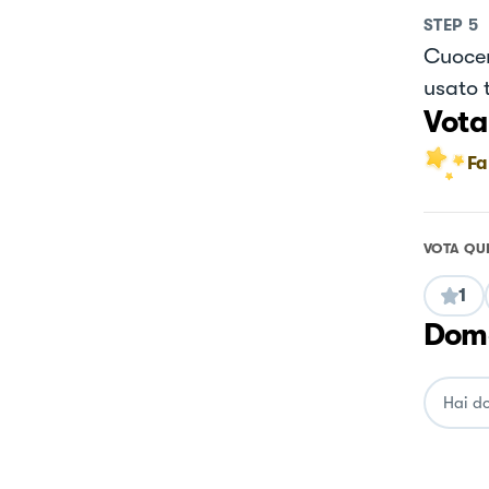
STEP
5
Cuocer
usato 
Vota
Fa
VOTA QU
1
Doma