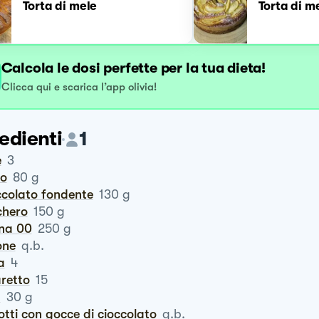
Torta di mele
Torta di m
Calcola le dosi perfette per la tua dieta!
Clicca qui e scarica l’app olivia!
edienti
1
e
3
ro
80
g
occolato fondente
130
g
chero
150
g
ina 00
250
g
one
q.b.
a
4
aretto
15
m
30
g
cotti con gocce di cioccolato
q.b.