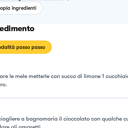
opia ingredienti
edimento
dalità passo passo
are le mele metterle con succo di limone 1 cucchiai
ro.
ciogliere a bagnomaria il cioccolato con qualche cu
lare gli amaretti.