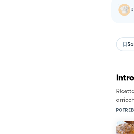
Sa
Intr
Ricett
arricc
POTREB