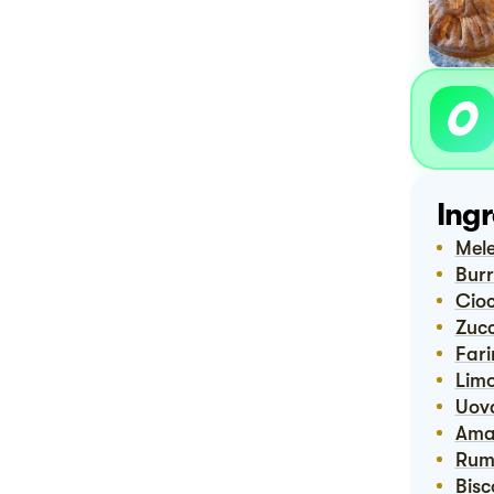
Ingr
Mel
Bur
Ci
Zuc
Far
Lim
Uov
Am
Ru
Bis