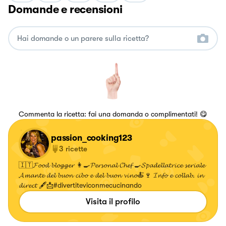
Domande e recensioni
Commenta la ricetta: fai una domanda o complimentati! 😋
passion_cooking123
3
ricette
🇮🇹𝓕𝓸𝓸𝓭 𝓫𝓵𝓸𝓰𝓰𝓮𝓻 👩‍🍳𝓟𝓮𝓻𝓼𝓸𝓷𝓪𝓵 𝓒𝓱𝓮𝓯 🍳𝓢𝓹𝓪𝓭𝓮𝓵𝓵𝓪𝓽𝓻𝓲𝓬𝓮 𝓼𝓮𝓻𝓲𝓪𝓵𝓮
𝓐𝓶𝓪𝓷𝓽𝓮 𝓭𝓮𝓵 𝓫𝓾𝓸𝓷 𝓬𝓲𝓫𝓸 𝓮 𝓭𝓮𝓵 𝓫𝓾𝓸𝓷 𝓿𝓲𝓷𝓸🍝🍷 𝓘𝓷𝓯𝓸 𝓮 𝓬𝓸𝓵𝓵𝓪𝓫. 𝓲𝓷
𝓭𝓲𝓻𝓮𝓬𝓽 🖋️📩#divertiteviconmecucinando
Visita il profilo