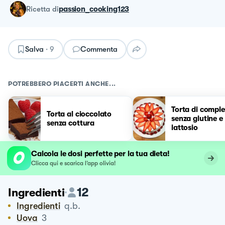
ricetta
di
passion_cooking123
Salva
·
9
Commenta
POTREBBERO PIACERTI ANCHE...
Torta di compl
Torta al cioccolato
senza glutine e
senza cottura
lattosio
Calcola le dosi perfette per la tua dieta!
Clicca qui e scarica l’app olivia!
12
Ingredienti
Ingredienti
q.b.
Uova
3