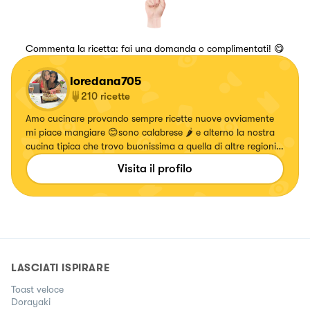
Commenta la ricetta: fai una domanda o complimentati! 😋
loredana705
210
ricette
Amo cucinare provando sempre ricette nuove ovviamente
mi piace mangiare 😊sono calabrese 🌶 e alterno la nostra
cucina tipica che trovo buonissima a quella di altre regioni
❤️amo la lettura e i cani che mi fanno compagnia mentre
Visita il profilo
cucino ma non assaggiano !!!
LASCIATI ISPIRARE
Toast veloce
Dorayaki