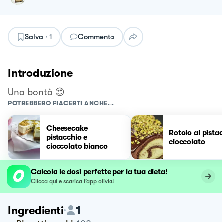
Salva
·
1
Commenta
Introduzione
Una bontà 😍
POTREBBERO PIACERTI ANCHE...
Cheesecake
Rotolo al pista
pistacchio e
cioccolato
cioccolato bianco
Calcola le dosi perfette per la tua dieta!
Clicca qui e scarica l’app olivia!
1
Ingredienti