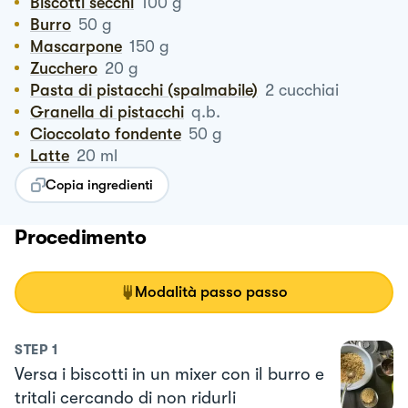
Biscotti secchi
100
g
Burro
50
g
Mascarpone
150
g
Zucchero
20
g
Pasta di pistacchi (spalmabile)
2
cucchiai
Granella di pistacchi
q.b.
Cioccolato fondente
50
g
Latte
20
ml
Copia ingredienti
Procedimento
Modalità passo passo
STEP
1
Versa i biscotti in un mixer con il burro e
tritali cercando di non ridurli