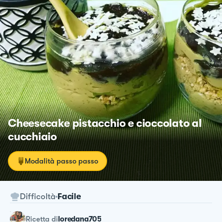
Cheesecake pistacchio e cioccolato al
cucchiaio
Modalità passo passo
Difficoltà
Facile
ricetta
di
loredana705