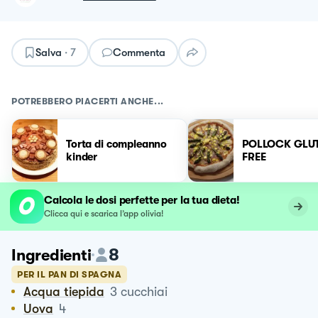
Salva
·
7
Commenta
POTREBBERO PIACERTI ANCHE...
Torta di compleanno
POLLOCK GLU
kinder
FREE
Calcola le dosi perfette per la tua dieta!
Clicca qui e scarica l’app olivia!
8
Ingredienti
PER IL PAN DI SPAGNA
Acqua tiepida
3
cucchiai
Uova
4