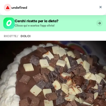
undefined
Cerchi ricette per la dieta?
Clicca qui e scarica l’app olivia!
RICETTE
/
DOLCI