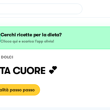
Cerchi ricette per la dieta?
Clicca qui e scarica l’app olivia!
DOLCI
TA CUORE 💕
lità passo passo