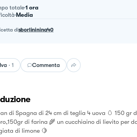
1 ora
po totale
Media
ficoltà
ricetta
di
sborlininina40
lva
·
1
Commenta
oduzione
 pan di Spagna di 24 cm di teglia 4 uova 🥚 150 gr d
o,150gr di farina 🌾 un cucchiaino di lievito per d
giata di limone 🍋