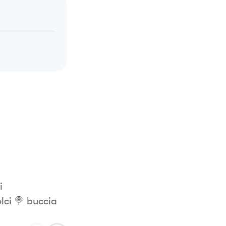
i
olci 🍭 buccia