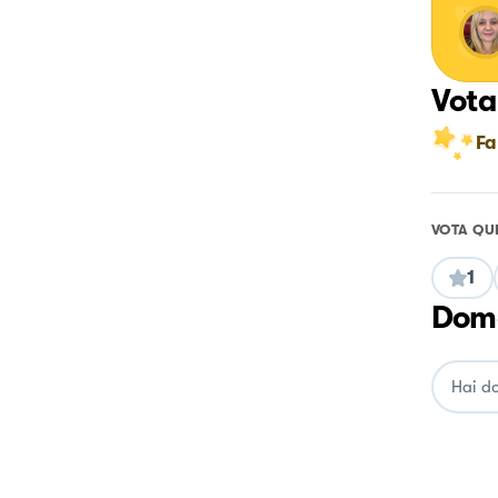
Vota
Fa
VOTA QU
1
Doma