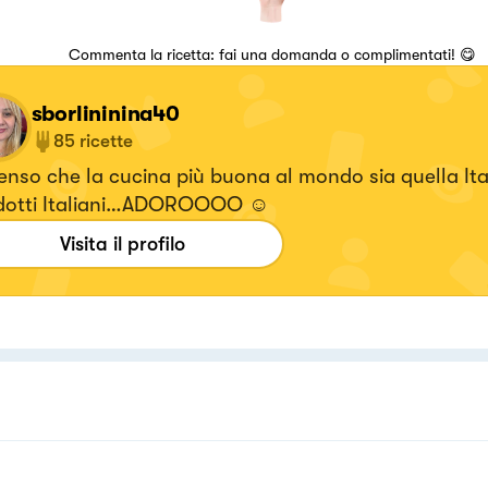
Commenta la ricetta: fai una domanda o complimentati! 😋
sborlininina40
85
ricette
enso che la cucina più buona al mondo sia quella It
dotti Italiani…ADOROOOO ☺️
Visita il profilo