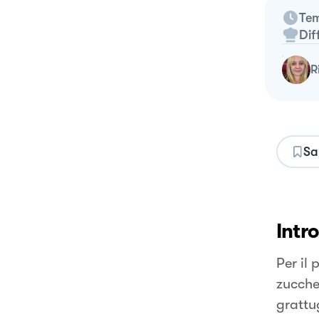
Tem
Dif
Sa
Intr
Per il
zuccher
grattu