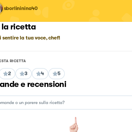
sborlininina40
 la ricetta
i sentire la tua voce, chef!
ESTA RICETTA
2
3
4
5
nde e recensioni