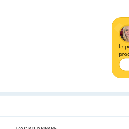
Io p
pro
LASCIATI ISPIRARE