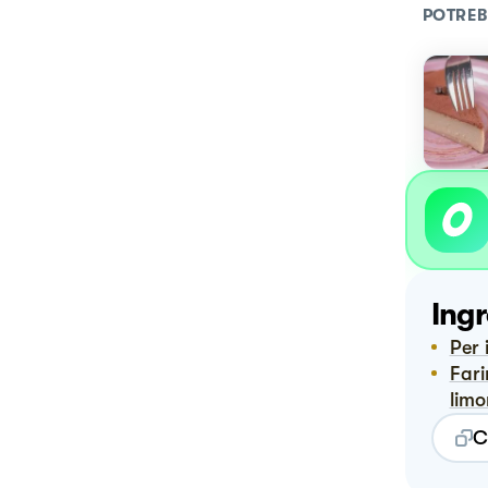
POTREB
Ingr
Per
Farina un cucchiaino di lievito per dolci buccia grattugiata di
limo
C