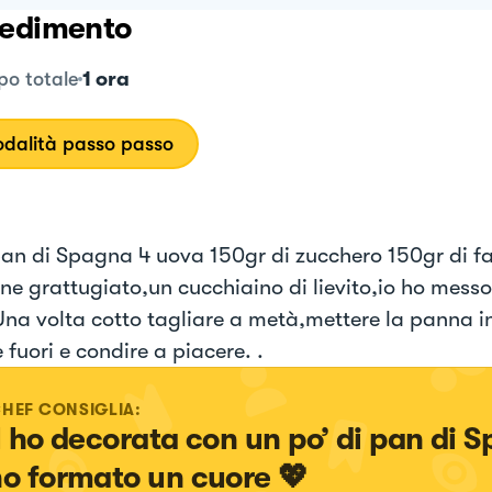
edimento
1 ora
o totale
dalità passo passo
 pan di Spagna 4 uova 150gr di zucchero 150gr di f
ne grattugiato,un cucchiaino di lievito,io ho messo
Una volta cotto tagliare a metà,mettere la panna i
 fuori e condire a piacere. .
CHEF CONSIGLIA:
 l ho decorata con un po’ di pan di 
ho formato un cuore 💖