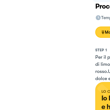
Proc
Temp
Mo
STEP
1
Per il
di limo
rosso.
dolce e
LO 
Io
e 