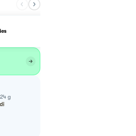
ies
TORTA CIOCCOLATINA
24
g