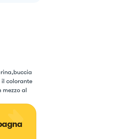
arina,buccia
 il colorante
n mezzo al
Spagna 