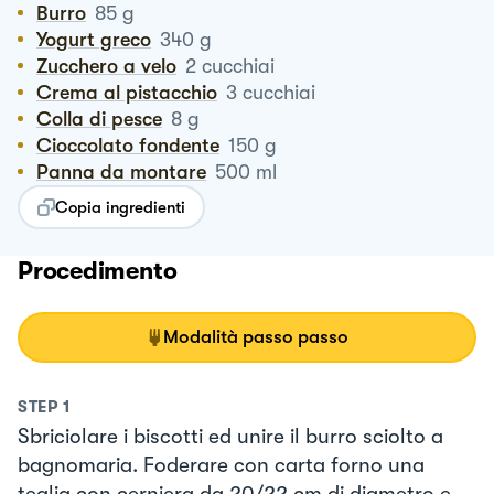
Burro
85
g
Yogurt greco
340
g
Zucchero a velo
2
cucchiai
Crema al pistacchio
3
cucchiai
Colla di pesce
8
g
Cioccolato fondente
150
g
Panna da montare
500
ml
Copia ingredienti
Procedimento
Modalità passo passo
STEP
1
Sbriciolare i biscotti ed unire il burro sciolto a
bagnomaria. Foderare con carta forno una
teglia con cerniera da 20/22 cm di diametro e