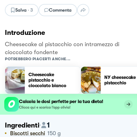
Salva
·
3
Commenta
Introduzione
Cheesecake al pistacchio con intramezzo di
cioccolato fondente
POTREBBERO PIACERTI ANCHE...
Cheesecake
NY cheesecake 
pistacchio e
pistacchio
cioccolato bianco
Calcola le dosi perfette per la tua dieta!
Clicca qui e scarica l’app olivia!
1
Ingredienti
Biscotti secchi
150
g