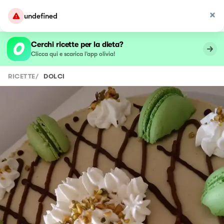
undefined
Cerchi ricette per la dieta?
Clicca qui e scarica l’app olivia!
RICETTE
/
DOLCI