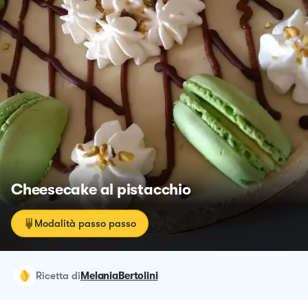
Cheesecake al pistacchio
Modalità passo passo
ricetta
di
MelaniaBertolini