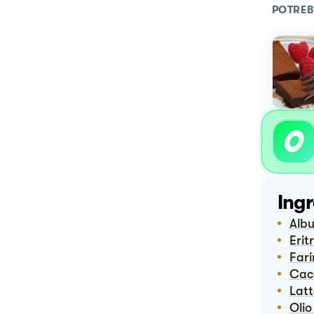
POTREB
Ingr
Alb
Eri
Far
Ca
Lat
Oli