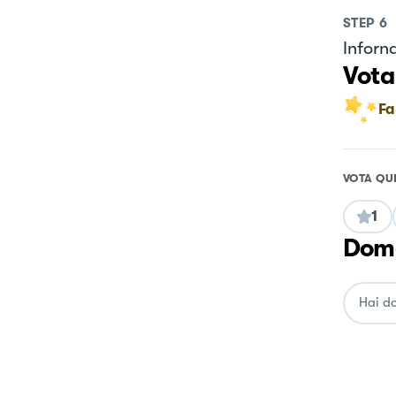
STEP
6
Inforn
Vota
Fa
VOTA QU
1
Doma