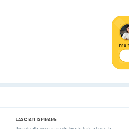
ment
LASCIATI ISPIRARE
Pancake alla zucca senza glutine e lattosio a basso ig