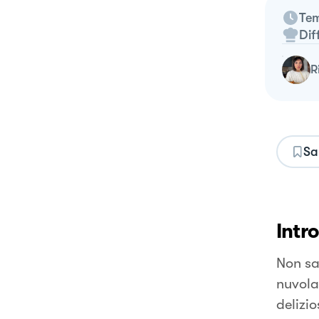
Tem
Dif
Sa
Intr
Non sa
nuvola
delizio