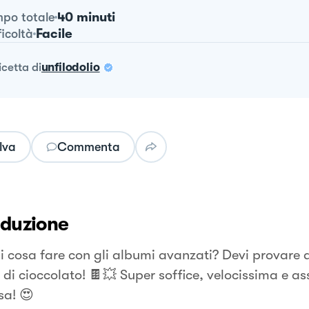
40 minuti
po totale
Facile
ficoltà
ricetta
di
unfilodolio
lva
Commenta
oduzione
i cosa fare con gli albumi avanzati? Devi provare 
 di cioccolato! 🍫💥 Super soffice, velocissima e a
sa! 😍