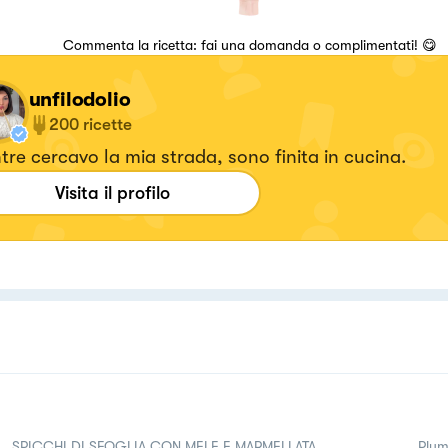
Commenta la ricetta: fai una domanda o complimentati! 😋
unfilodolio
200
ricette
re cercavo la mia strada, sono finita in cucina.
Visita il profilo
SPICCHI DI SFOGLIA CON MELE E MARMELLATA
Plum