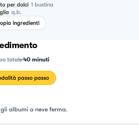
vito per dolci
1
bustina
iglia
q.b.
opia ingredienti
edimento
40 minuti
o totale
dalità passo passo
gli albumi a neve ferma.