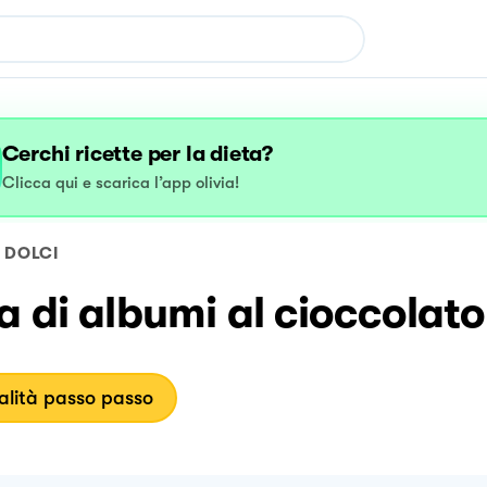
Cerchi ricette per la dieta?
Clicca qui e scarica l’app olivia!
DOLCI
a di albumi al cioccolato
lità passo passo