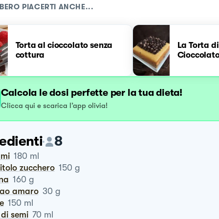
BERO PIACERTI ANCHE...
Torta al cioccolato senza
La Torta d
cottura
Cioccolat
Calcola le dosi perfette per la tua dieta!
Clicca qui e scarica l’app olivia!
edienti
8
umi
180
ml
tritolo zucchero
150
g
ina
160
g
cao amaro
30
g
te
150
ml
o di semi
70
ml