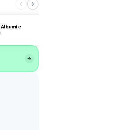
i Albumi e
Torta di albumi e
o
cioccolato