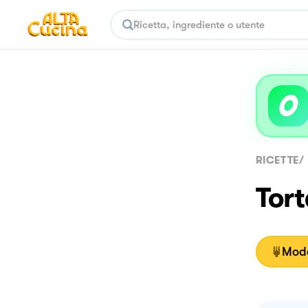
RICETTE
/
Tort
Moda