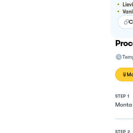
Lie
Van
C
Proc
Temp
Mo
STEP
1
Monta 
STEP
2