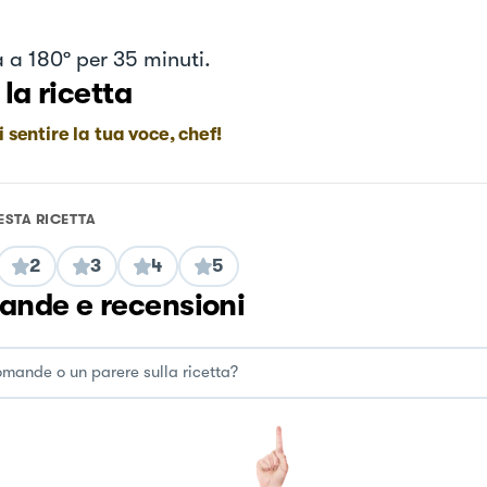
a a 180º per 35 minuti.
 la ricetta
i sentire la tua voce, chef!
ESTA RICETTA
2
3
4
5
nde e recensioni