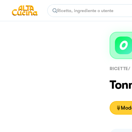
RICETTE
/
Tonn
Moda