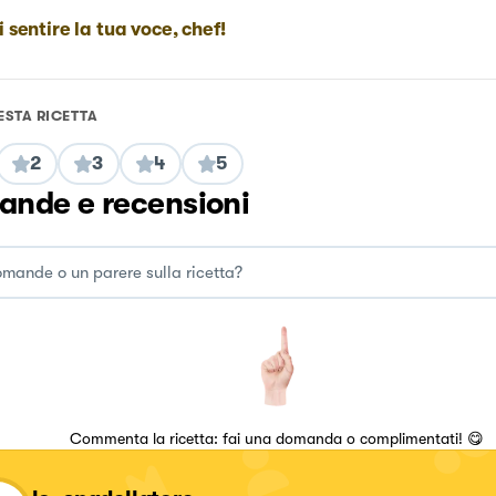
i sentire la tua voce, chef!
ESTA RICETTA
2
3
4
5
nde e recensioni
Commenta la ricetta: fai una domanda o complimentati! 😋