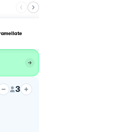
Panino pollo croccante e
ramellate
cipolla caramellata
3