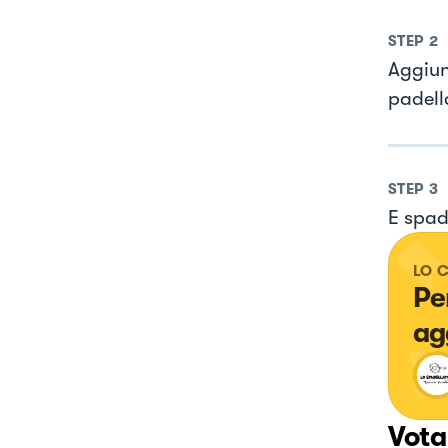
STEP
2
Aggiun
padella
STEP
3
E spad
LO 
Pe
ag
Vota