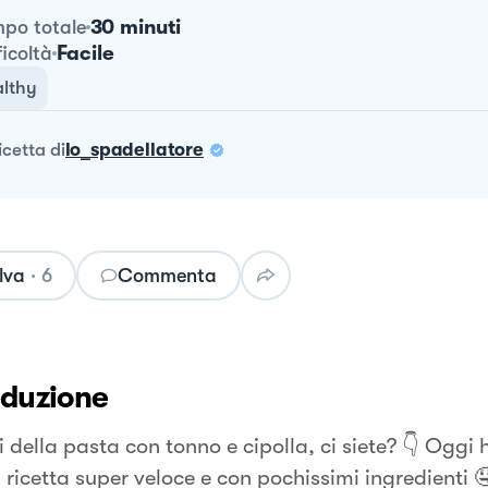
30 minuti
po totale
Facile
ficoltà
lthy
ricetta
di
lo_spadellatore
lva
·
6
Commenta
oduzione
 della pasta con tonno e cipolla, ci siete? 👇 Oggi
 ricetta super veloce e con pochissimi ingredienti 