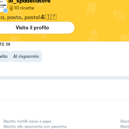
lo_spadellatore
10
ricette
ta, pasta, pasta!🍝🇮🇹
Visita il profilo
TE IN
ella
Al risparmio
Risotto mirtilli cacio e pepe
Riso
Risotto allo spumante con pecorino
Riso