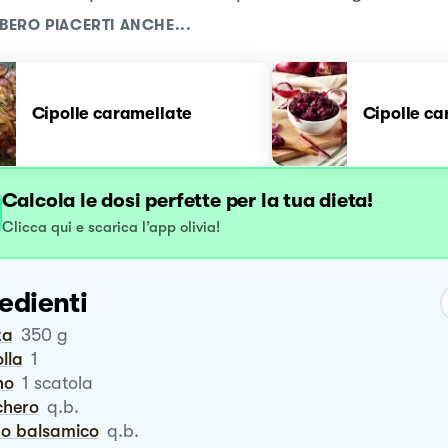
BERO PIACERTI ANCHE...
Cipolle caramellate
Cipolle ca
Calcola le dosi perfette per la tua dieta!
Clicca qui e scarica l’app olivia!
edienti
ta
350
g
olla
1
no
1
scatola
chero
q.b.
eto balsamico
q.b.