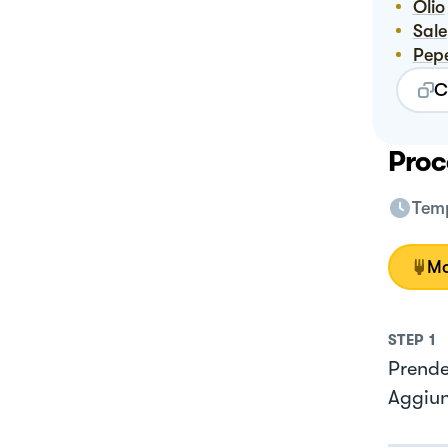
Olio
Sale
Pep
C
Proc
Temp
Mo
STEP
1
Prender
Aggiun