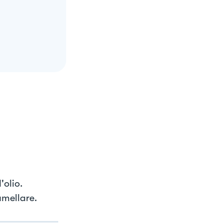
'olio.
amellare.