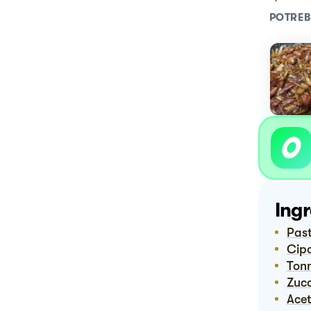
POTREB
Ingr
Pas
Cip
Ton
Zuc
Ac