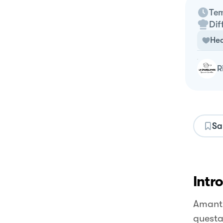
Tem
Dif
Hea
Sa
Intr
Amanti
questa