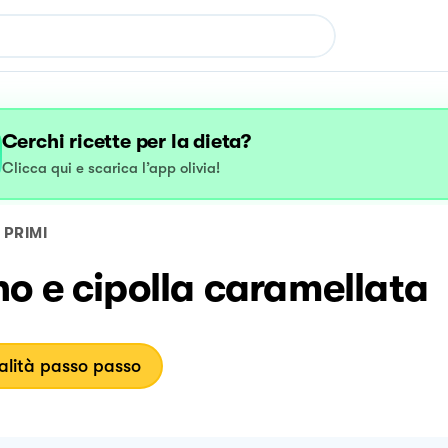
Cerchi ricette per la dieta?
Clicca qui e scarica l’app olivia!
PRIMI
o e cipolla caramellata
lità passo passo