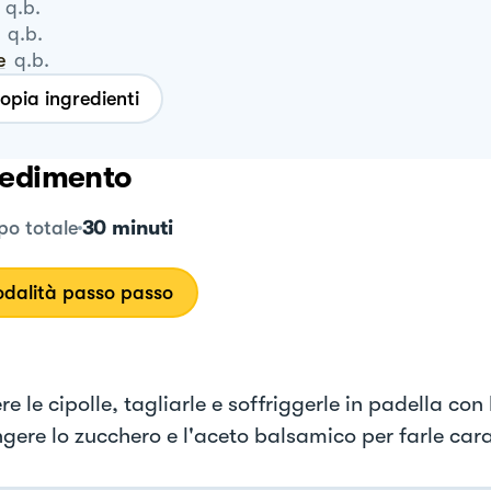
q.b.
q.b.
e
q.b.
opia ingredienti
edimento
30 minuti
o totale
dalità passo passo
e le cipolle, tagliarle e soffriggerle in padella con l
gere lo zucchero e l'aceto balsamico per farle car