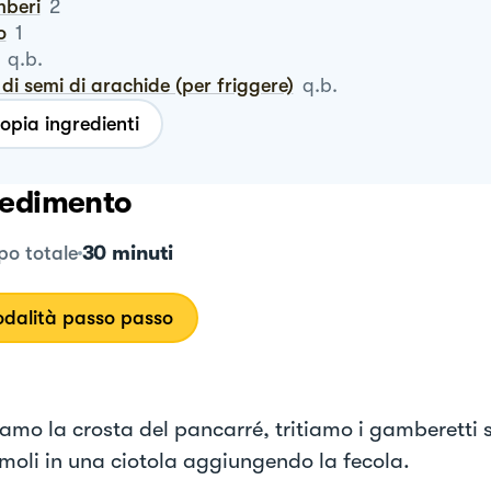
mberi
2
o
1
q.b.
io di semi di arachide (per friggere)
q.b.
opia ingredienti
edimento
30 minuti
o totale
dalità passo passo
iamo la crosta del pancarré, tritiamo i gamberetti s
moli in una ciotola aggiungendo la fecola.