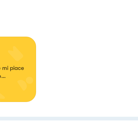
 mi piace
o