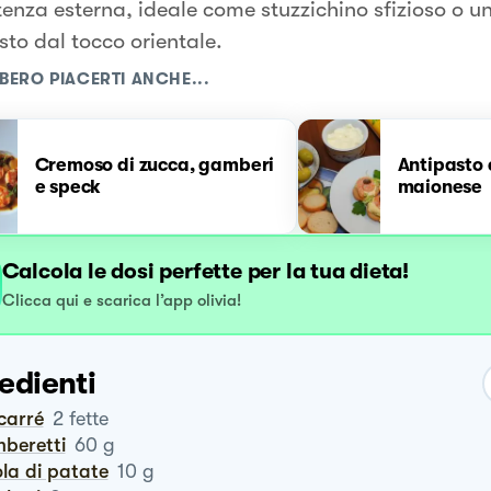
tenza esterna, ideale come stuzzichino sfizioso o u
sto dal tocco orientale.
BERO PIACERTI ANCHE...
Cremoso di zucca, gamberi
Antipasto
e speck
maionese
Calcola le dosi perfette per la tua dieta!
Clicca qui e scarica l’app olivia!
edienti
carré
2
fette
mberetti
60
g
ola di patate
10
g