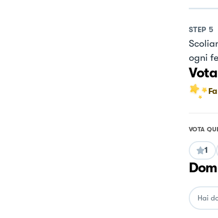
STEP
5
Scolia
ogni fe
Vota
Fa
VOTA QU
1
Doma