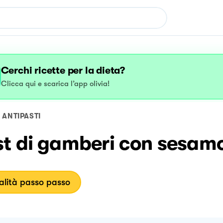
Cerchi ricette per la dieta?
Clicca qui e scarica l’app olivia!
ANTIPASTI
st di gamberi con sesam
lità passo passo