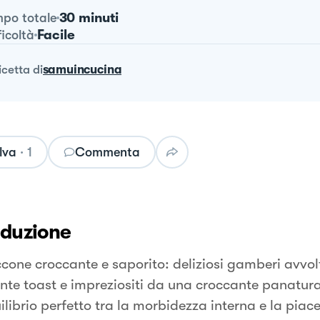
30 minuti
po totale
Facile
ficoltà
ricetta
di
samuincucina
lva
·
1
Commenta
oduzione
cone croccante e saporito: deliziosi gamberi avvolt
nte toast e impreziositi da una croccante panatur
ilibrio perfetto tra la morbidezza interna e la piac