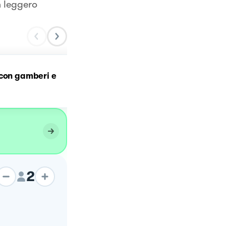
n leggero
Tre cereali alla crema di
 con gamberi e
zucca con gamberi e sem
di sesamo
2