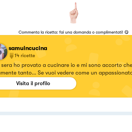
Commenta la ricetta: fai una domanda o complimentati! 😋
samuincucina
14
ricette
sera ho provato a cucinare io e mi sono accorto che
amente tanto... Se vuoi vedere come un appassionat
cipiante affronta le sfide della cucina seguimi...
Visita il profilo