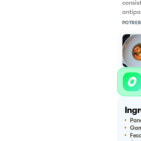
consis
antipa
POTREB
Ingr
Pan
Ga
Fec