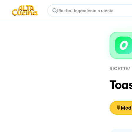
RICETTE
/
Toa
Moda