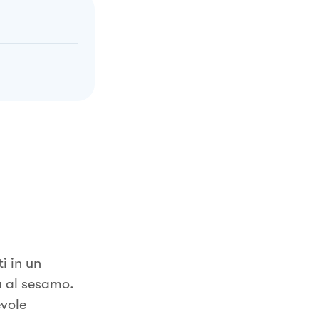
i in un
a al sesamo.
evole