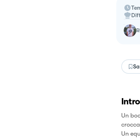
Tem
Dif
Sa
Intr
Un boc
crocca
Un equ