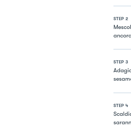
STEP
2
Mescol
ancora
STEP
3
Adagia
sesam
STEP
4
Scaldia
sarann