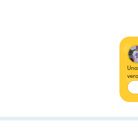
Una 
ver
prin