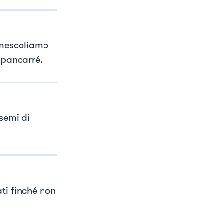
mescoliamo
 pancarré.
semi di
ati finché non