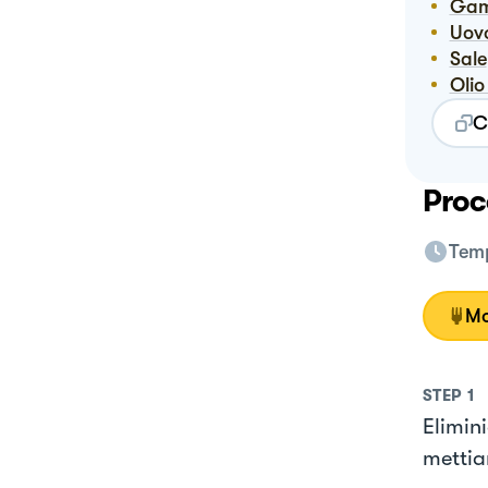
Ga
Uov
Sale
Ol
C
Proc
Temp
Mo
STEP
1
Elimin
mettia