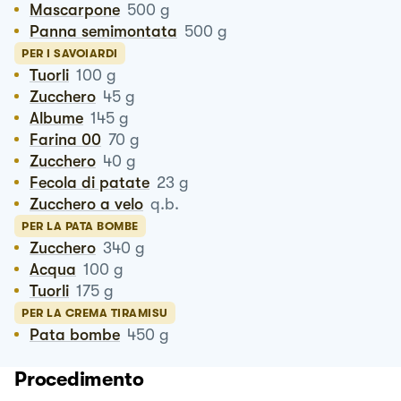
Mascarpone
500
g
Panna semimontata
500
g
PER I SAVOIARDI
Tuorli
100
g
Zucchero
45
g
Albume
145
g
Farina 00
70
g
Zucchero
40
g
Fecola di patate
23
g
Zucchero a velo
q.b.
PER LA PATA BOMBE
Zucchero
340
g
Acqua
100
g
Tuorli
175
g
PER LA CREMA TIRAMISU
Pata bombe
450
g
Procedimento