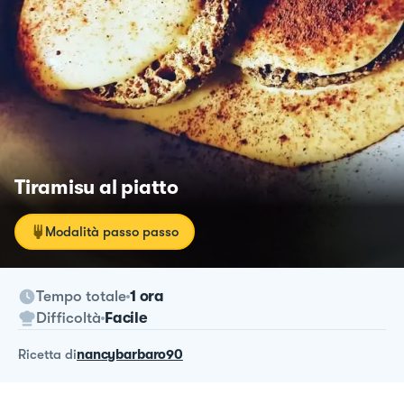
Tiramisu al piatto
Modalità passo passo
Tempo totale
1 ora
Difficoltà
Facile
ricetta
di
nancybarbaro90