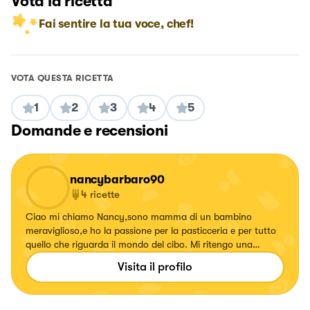
Vota la ricetta
Fai sentire la tua voce, chef!
VOTA QUESTA RICETTA
1
2
3
4
5
Domande e recensioni
nancybarbaro90
4
ricette
Ciao mi chiamo Nancy,sono mamma di un bambino
meraviglioso,e ho la passione per la pasticceria e per tutto
quello che riguarda il mondo del cibo. Mi ritengo una
persona creativa e mi piace fare e creare abbinamenti ,
Visita il profilo
sperimentare e provare a conquistare i palato di tutti ☺️ ho
fatto una scuola di pasticceria con conseguimento del
diploma,e ho partecipato ad una gara a Rimini con i cuochi