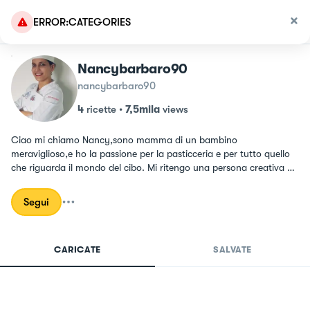
ERROR:CATEGORIES
Nancybarbaro90
nancybarbaro90
4
ricette
•
7,5mila
views
Ciao mi chiamo Nancy,sono mamma di un bambino 
meraviglioso,e ho la passione per la pasticceria e per tutto quello 
che riguarda il mondo del cibo. Mi ritengo una persona creativa e 
mi piace fare e creare abbinamenti , sperimentare e provare a 
conquistare i palato di tutti ☺️ ho fatto una scuola di pasticceria 
Segui
con conseguimento del diploma,e ho partecipato ad una gara a 
Rimini con i cuochi italiani come pastry chef arrivando a vincere 
la medaglia d argento, è stata una bella sfida che mi ha fatto 
CARICATE
SALVATE
crescere e tirare fuori una grinta che non pensavo di avere 💪🏻 
spero vi piaceranno le mie ricette e che possano essere d aiuto a 
divertirsi in cucina 💜