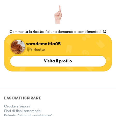
Commenta la ricetta: fai una domanda o complimentati! 😋
sarademattia05
9
ricette
Visita il profilo
LASCIATI ISPIRARE
Crackers Vegani
Fiori di fichi settembrini
Polenta “gioco di consistenze”