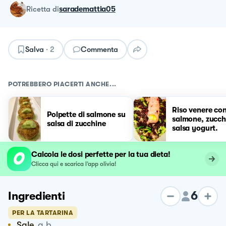
ricetta
di
sarademattia05
Salva
·
2
Commenta
POTREBBERO PIACERTI ANCHE...
Riso venere co
Polpette di salmone su
salmone, zucch
salsa di zucchine
salsa yogurt.
Calcola le dosi perfette per la tua dieta!
Clicca qui e scarica l’app olivia!
6
Ingredienti
PER LA TARTARINA
Sale
q.b.