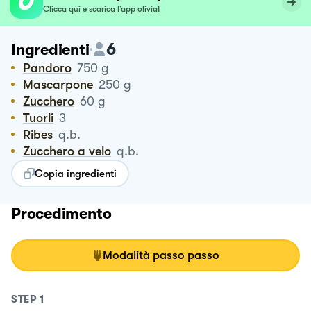
Clicca qui e scarica l’app olivia!
6
Ingredienti
Pandoro
750
g
Mascarpone
250
g
Zucchero
60
g
Tuorli
3
Ribes
q.b.
Zucchero a velo
q.b.
Copia ingredienti
Procedimento
Modalità passo passo
STEP
1