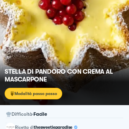
STELLA DI PANDORO CON CREMA AL
MASCARPONE
Modalità passo passo
Difficoltà
Facile
ricetta
di
thesweetieparadise