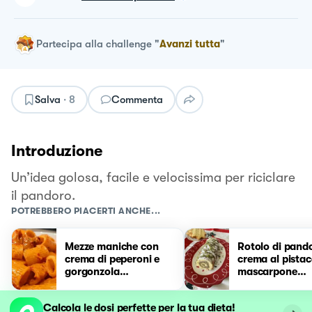
Partecipa alla challenge
"
Avanzi tutta
"
Salva
·
8
Commenta
Introduzione
Un’idea golosa, facile e velocissima per riciclare
il pandoro.
POTREBBERO PIACERTI ANCHE...
Mezze maniche con
Rotolo di pand
crema di peperoni e
crema al pistac
gorgonzola
mascarpone
mascarpone
#NataleAltaCu
Calcola le dosi perfette per la tua dieta!