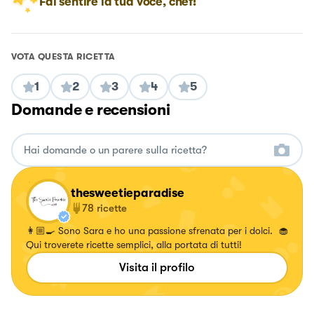
Fai sentire la tua voce, chef!
VOTA QUESTA RICETTA
1
2
3
4
5
Domande e recensioni
thesweetieparadise
78
ricette
👩🏼‍🍳 Sono Sara e ho una passione sfrenata per i dolci. 🧁
Qui troverete ricette semplici, alla portata di tutti!
Visita il profilo