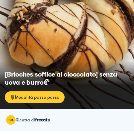
[Brioches soffice al cioccolato] senza
uova e burro🥐
Modalità passo passo
ricetta
di
freeats