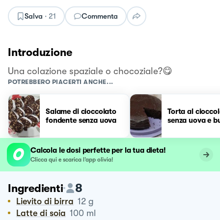
Salva
·
21
Commenta
Introduzione
Una colazione spaziale o chocoziale?😋
POTREBBERO PIACERTI ANCHE...
Salame di cioccolato
Torta al ciocco
fondente senza uova
senza uova e b
Calcola le dosi perfette per la tua dieta!
Clicca qui e scarica l’app olivia!
8
Ingredienti
Lievito di birra
12
g
Latte di soia
100
ml