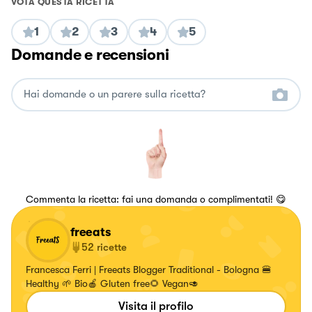
VOTA QUESTA RICETTA
1
2
3
4
5
Domande e recensioni
Commenta la ricetta: fai una domanda o complimentati! 😋
freeats
52
ricette
Francesca Ferri | Freeats Blogger Traditional - Bologna 🍔
Healthy 🌱 Bio🍎 Gluten free🌻 Vegan🥑
Visita il profilo