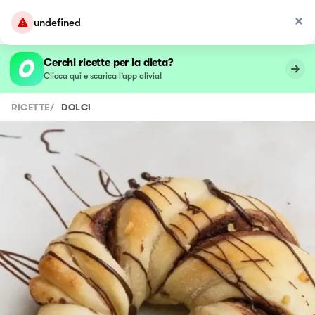
undefined
Cerchi ricette per la dieta?
Clicca qui e scarica l’app olivia!
RICETTE
/
DOLCI