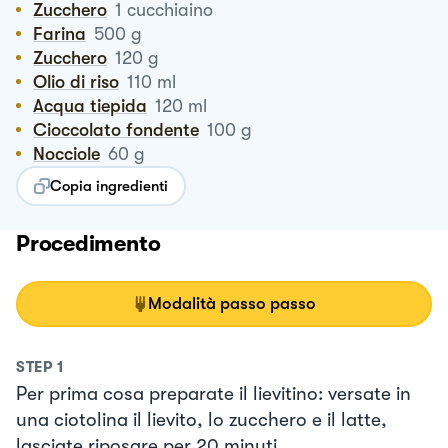
Zucchero
1
cucchiaino
Farina
500
g
Zucchero
120
g
Olio di riso
110
ml
Acqua tiepida
120
ml
Cioccolato fondente
100
g
Nocciole
60
g
Copia ingredienti
Procedimento
Modalità passo passo
STEP
1
Per prima cosa preparate il lievitino: versate in
una ciotolina il lievito, lo zucchero e il latte,
lasciate riposare per 20 minuti.