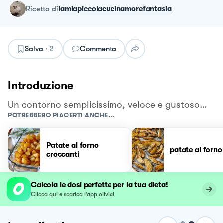
ricetta
di
lamiapiccolacucinamorefantasia
Salva
·
2
Commenta
Introduzione
Un contorno semplicissimo, veloce e gustoso…
POTREBBERO PIACERTI ANCHE...
Patate al forno
patate al forno
croccanti
Calcola le dosi perfette per la tua dieta!
Clicca qui e scarica l’app olivia!