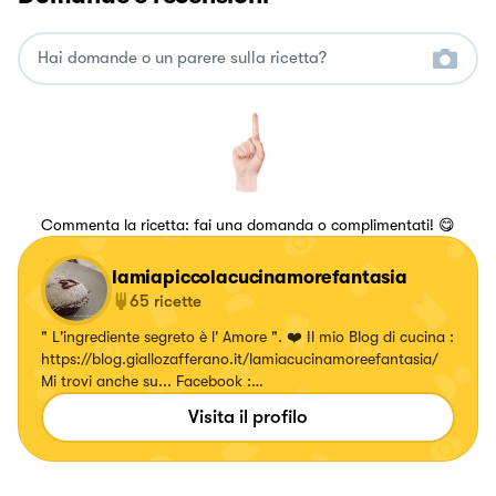
Commenta la ricetta: fai una domanda o complimentati! 😋
lamiapiccolacucinamorefantasia
65
ricette
" L'ingrediente segreto è l' Amore ". ❤️ Il mio Blog di cucina :
https://blog.giallozafferano.it/lamiacucinamoreefantasia/
Mi trovi anche su... Facebook :
https://www.facebook.com/Lamiacucinapiccolina Pinterest :
Visita il profilo
https://pin.it/1LdiMRNBe Ti aspettooo!