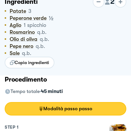
2
Ingredienti
Patate
3
½
Peperone verde
Aglio
1
spicchio
Rosmarino
q.b.
Olio di oliva
q.b.
Pepe nero
q.b.
Sale
q.b.
Copia ingredienti
Procedimento
Tempo totale
45 minuti
Modalità passo passo
STEP
1