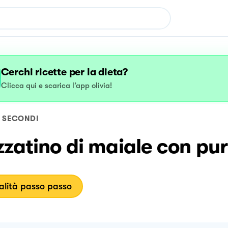
Cerchi ricette per la dieta?
Clicca qui e scarica l’app olivia!
SECONDI
zatino di maiale con pur
lità passo passo