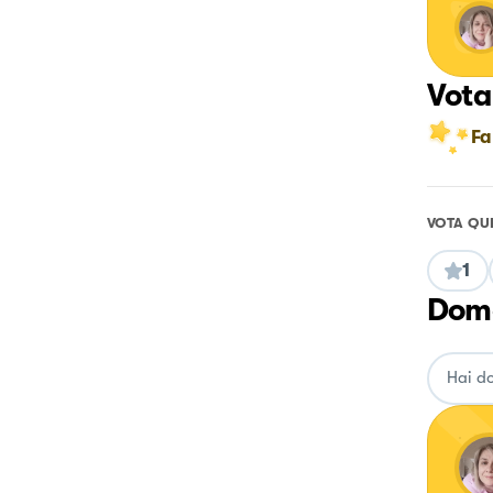
Vota
Fa
VOTA QU
1
Doma