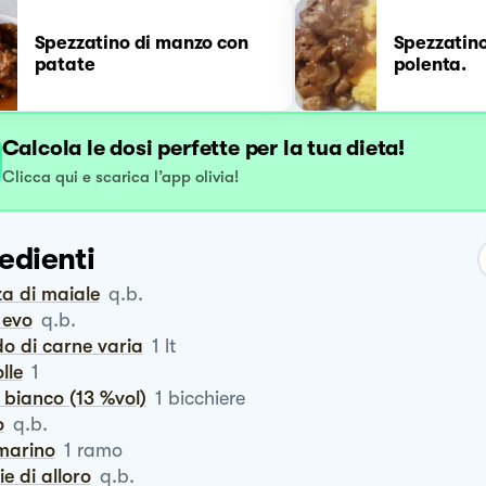
Spezzatino di manzo con
Spezzatino
patate
polenta.
Calcola le dosi perfette per la tua dieta!
Clicca qui e scarica l’app olivia!
edienti
za di maiale
q.b.
o evo
q.b.
do di carne varia
1
lt
olle
1
o bianco (13 %vol)
1
bicchiere
o
q.b.
smarino
1
ramo
lie di alloro
q.b.