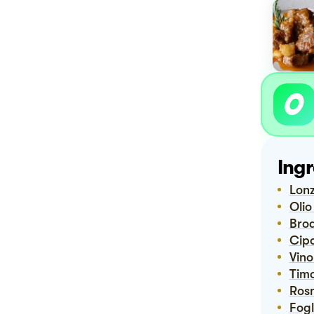
Ingr
Lon
Oli
Bro
Cip
Vin
Tim
Ro
Fog