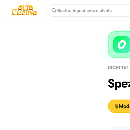
RICETTE
/
Spez
Moda