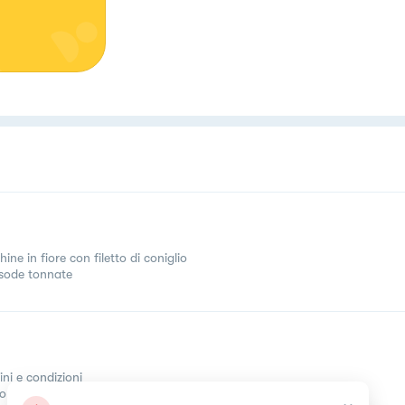
ine in fiore con filetto di coniglio
sode tonnate
ini e condizioni
come