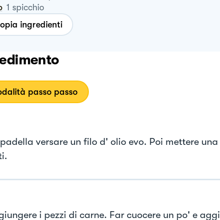
o
1
spicchio
opia ingredienti
edimento
dalità passo passo
padella versare un filo d' olio evo. Poi mettere una
i.
giungere i pezzi di carne. Far cuocere un po' e agg