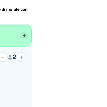
 di maiale con
Maiale al latte
2