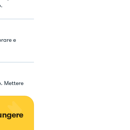
o.
orare e
e. Mettere
ungere 