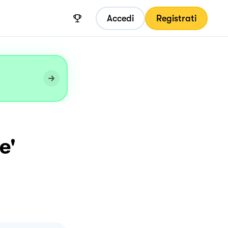
Accedi
Registrati
e'