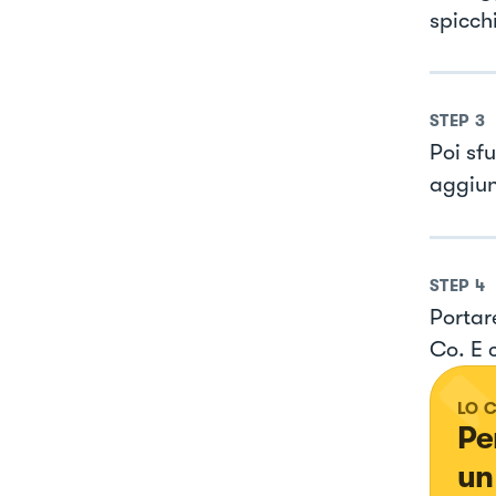
spicchi
STEP
3
Poi sfu
aggiun
STEP
4
Portar
Co. E c
LO 
Pe
un