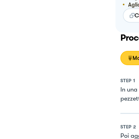
Agli
C
Proc
Mo
STEP
1
In una 
pezzett
STEP
2
Poi ag