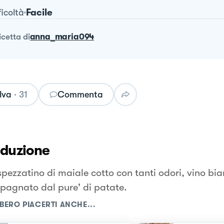
Facile
ficoltà
ricetta
di
anna_maria094
lva
·
31
Commenta
oduzione
spezzatino di maiale cotto con tanti odori, vino bia
agnato dal pure' di patate.
BERO PIACERTI ANCHE...