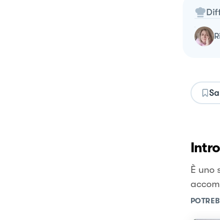
Dif
Sa
Intr
È uno 
accomp
POTREB