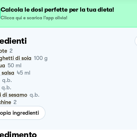
Calcola le dosi perfette per la tua dieta!
Clicca qui e scarica l’app olivia!
edienti
rote
2
ghetti di soia
100
g
qua
50
ml
a salsa
45
ml
q.b.
q.b.
i di sesamo
q.b.
chine
2
opia ingredienti
edimento