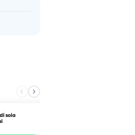
di soia
🥕🍜SPAGHETTI DI SOIA
ni
CON VERDURE🍜🥕