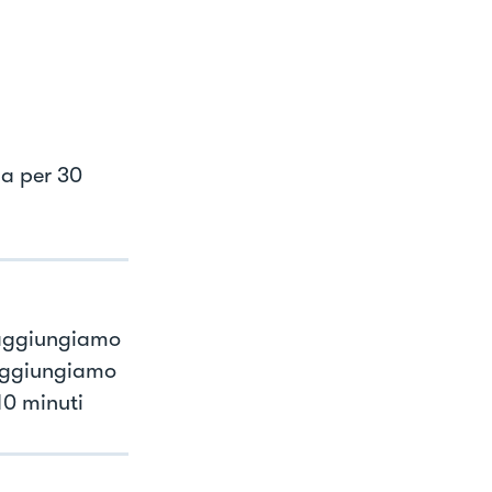
da per 30
e aggiungiamo
 aggiungiamo
10 minuti