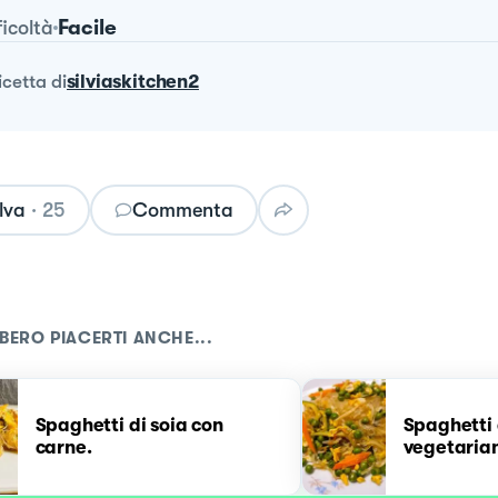
Facile
ficoltà
ricetta
di
silviaskitchen2
lva
·
25
Commenta
BERO PIACERTI ANCHE...
Spaghetti di soia con
Spaghetti 
carne.
vegetaria