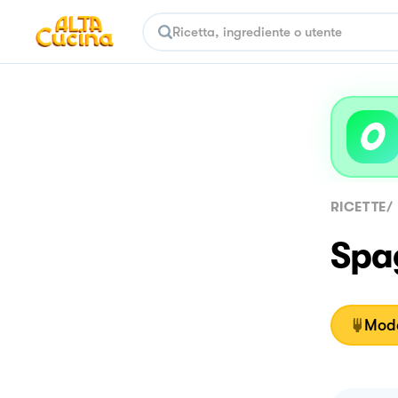
RICETTE
/
Spag
Moda