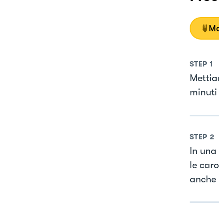
Mo
STEP
1
Mettia
minuti
STEP
2
In una
le car
anche u