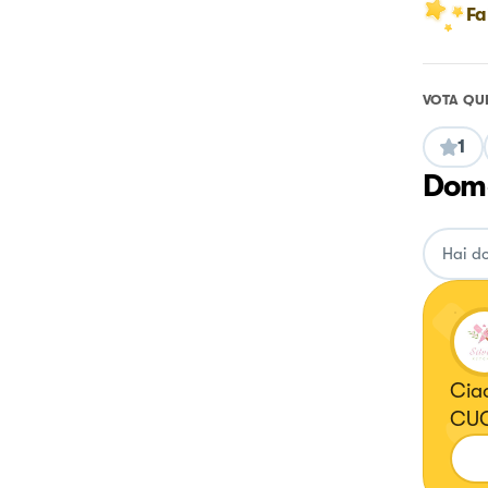
Fa
VOTA QU
1
Doma
Cia
CUC
acc