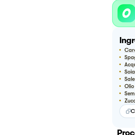
Ingr
Ca
Spa
Ac
Soi
Sale
Olio
Sem
Zuc
C
Proc