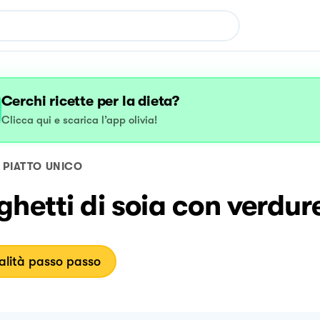
Cerchi ricette per la dieta?
Clicca qui e scarica l’app olivia!
PIATTO UNICO
hetti di soia con verdur
lità passo passo