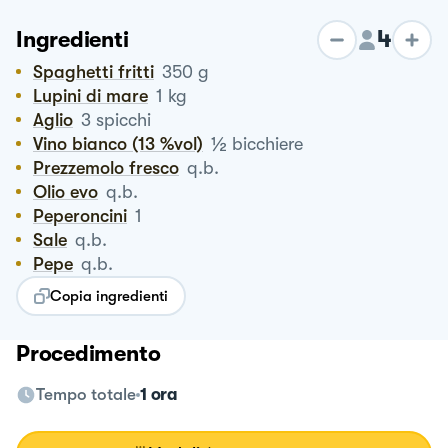
4
Ingredienti
Spaghetti fritti
350
g
Lupini di mare
1
kg
Aglio
3
spicchi
½
Vino bianco (13 %vol)
bicchiere
Prezzemolo fresco
q.b.
Olio evo
q.b.
Peperoncini
1
Sale
q.b.
Pepe
q.b.
Copia ingredienti
Procedimento
Tempo totale
1 ora