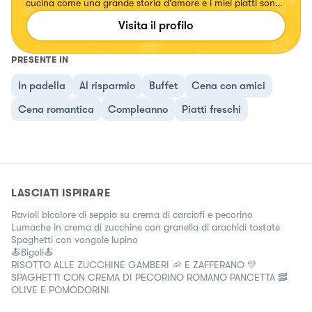
cucina come una grande storia d'amore e i miei piatti sono
il frutto di questa grande passione.Sono anche una food
Visita il profilo
blogger, ho una pagina su Instagram @_cucina_di_casa
PRESENTE IN
In padella
Al risparmio
Buffet
Cena con amici
Cena romantica
Compleanno
Piatti freschi
LASCIATI ISPIRARE
Ravioli bicolore di seppia su crema di carciofi e pecorino
Lumache in crema di zucchine con granella di arachidi tostate
Spaghetti con vongole lupino
🍝Bigoli🍝
RISOTTO ALLE ZUCCHINE GAMBERI 🦐 E ZAFFERANO 💛
SPAGHETTI CON CREMA DI PECORINO ROMANO PANCETTA 🥓
OLIVE E POMODORINI