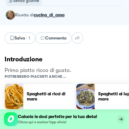
Senza glutine
ricetta
di
cucina_di_casa
Salva
·
1
Commenta
Introduzione
Primo piatto ricco di gusto.
POTREBBERO PIACERTI ANCHE...
Spaghetti ai ricci di
Spaghetti ai lup
mare
mare
Calcola le dosi perfette per la tua dieta!
Clicca qui e scarica l’app olivia!