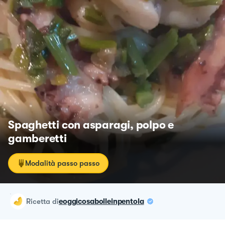
Spaghetti con asparagi, polpo e
gamberetti
Modalità passo passo
ricetta
di
eoggicosabolleinpentola