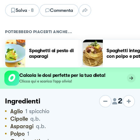
Salva
·
8
Commenta
POTREBBERO PIACERTI ANCHE...
Spaghetti al pesto di
Spaghetti integ
asparagi
con polpo e pa
Calcola le dosi perfette per la tua dieta!
Clicca qui e scarica l’app olivia!
2
Ingredienti
Aglio
1
spicchio
Cipolle
q.b.
Asparagi
q.b.
Polpo
1