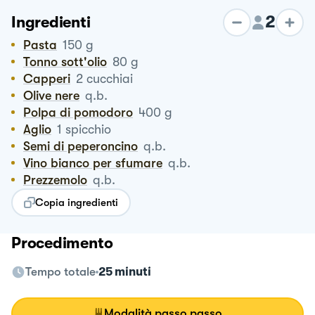
2
Ingredienti
Pasta
150
g
Tonno sott'olio
80
g
Capperi
2
cucchiai
Olive nere
q.b.
Polpa di pomodoro
400
g
Aglio
1
spicchio
Semi di peperoncino
q.b.
Vino bianco per sfumare
q.b.
Prezzemolo
q.b.
Copia ingredienti
Procedimento
Tempo totale
25 minuti
Modalità passo passo