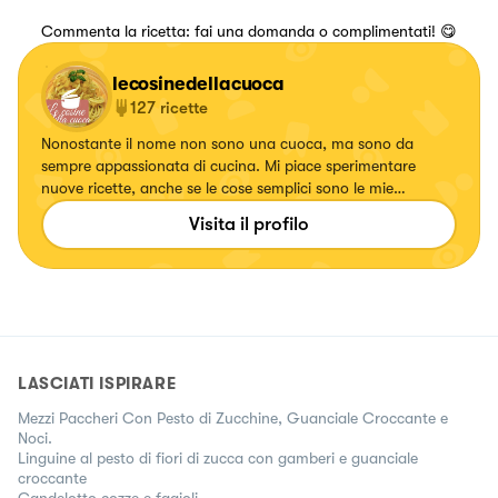
Commenta la ricetta: fai una domanda o complimentati! 😋
lecosinedellacuoca
127
ricette
Nonostante il nome non sono una cuoca, ma sono da
sempre appassionata di cucina. Mi piace sperimentare
nuove ricette, anche se le cose semplici sono le mie
preferite! Preferisco i primi piatti, i dolci invece non sono il
Visita il profilo
mio forte. Ma ne troverete comunque 😁 Mi trovate anche
su Facebook e YouTube con lo stesso nome 😊
LASCIATI ISPIRARE
Mezzi Paccheri Con Pesto di Zucchine, Guanciale Croccante e
Noci.
Linguine al pesto di fiori di zucca con gamberi e guanciale
croccante