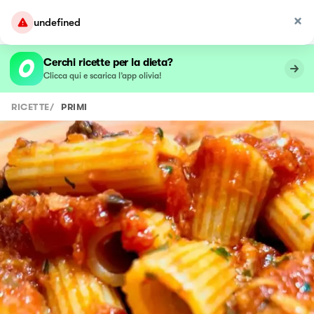
undefined
Cerchi ricette per la dieta?
Clicca qui e scarica l’app olivia!
RICETTE
/
PRIMI