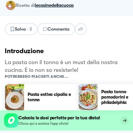
ricetta
di
lecosinedellacuoca
Salva
·
3
Commenta
Introduzione
La pasta con il tonno è un must della nostra
cucina. E io non so resisterle!
POTREBBERO PIACERTI ANCHE...
Pasta tonno
Pasta estiva cipolla e
pomodorini e
tonno
philadelphia
Calcola le dosi perfette per la tua dieta!
Clicca qui e scarica l’app olivia!