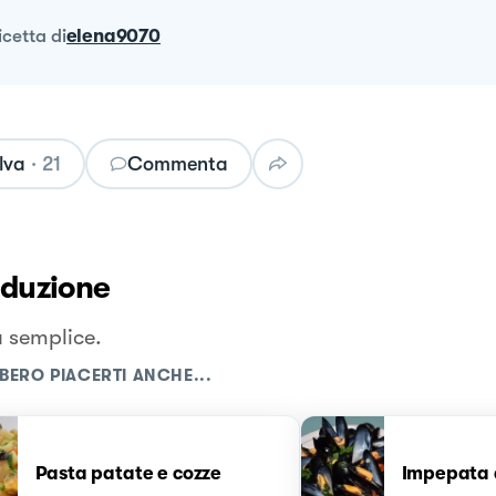
ricetta
di
elena9070
lva
·
21
Commenta
oduzione
a semplice.
BERO PIACERTI ANCHE...
Pasta patate e cozze
Impepata 