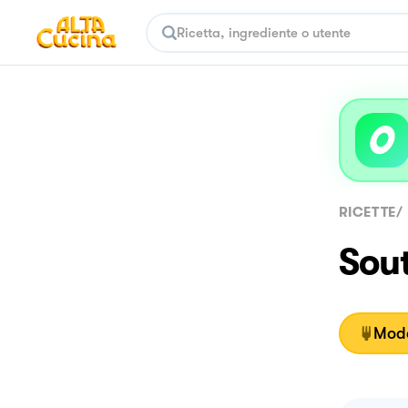
RICETTE
/
Sout
Moda