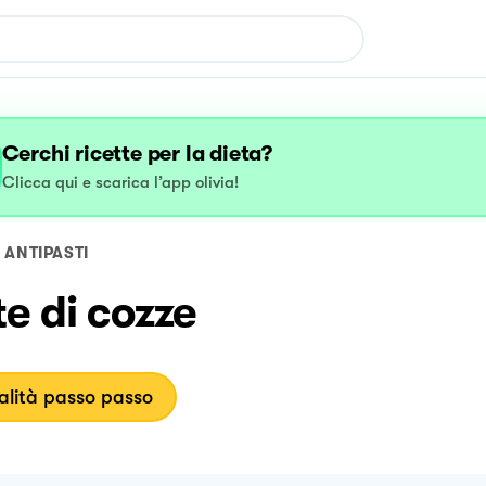
Cerchi ricette per la dieta?
Clicca qui e scarica l’app olivia!
ANTIPASTI
e di cozze
lità passo passo