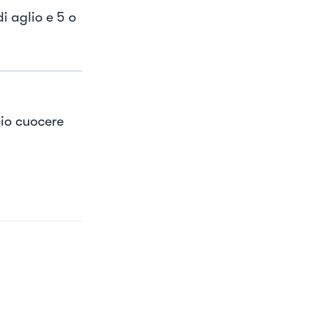
i aglio e 5 o
cio cuocere