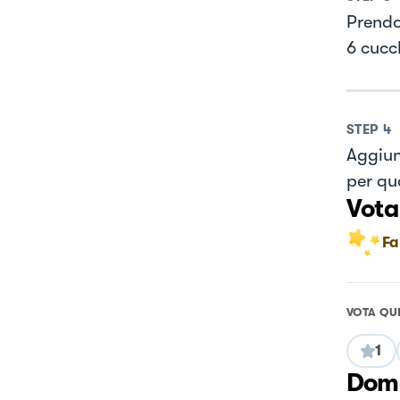
Prendo
6 cucc
STEP
4
Aggiung
per qu
Vota
Fa
VOTA QU
1
Doma