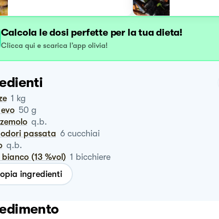
Calcola le dosi perfette per la tua dieta!
Clicca qui e scarica l’app olivia!
edienti
ze
1
kg
o evo
50
g
zzemolo
q.b.
modori passata
6
cucchiai
o
q.b.
o bianco (13 %vol)
1
bicchiere
opia ingredienti
edimento