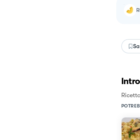
Sa
Intr
Ricett
POTREB