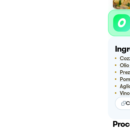
Ingr
Coz
Oli
Pre
Po
Agli
Vin
C
Proc